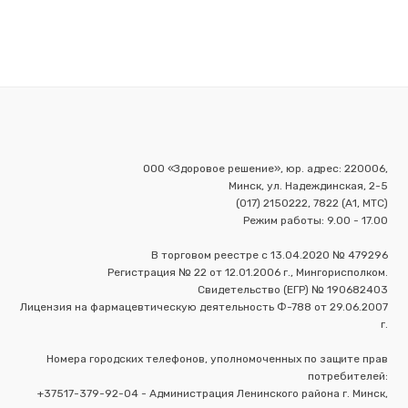
ООО «Здоровое решение», юр. адрес: 220006,
Минск, ул. Надеждинская, 2-5
(017) 2150222, 7822 (А1, МТС)
Режим работы: 9.00 - 17.00
В торговом реестре с 13.04.2020 № 479296
Регистрация № 22 от 12.01.2006 г., Мингорисполком.
Свидетельство (ЕГР) № 190682403
Лицензия на фармацевтическую деятельность Ф-788 от 29.06.2007
г.
Номера городских телефонов, уполномоченных по защите прав
потребителей:
+37517-379-92-04 - Администрация Ленинского района г. Минск,