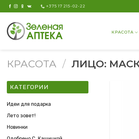
Skip
+375 17 215-02-22
to
content
КРАСОТА
КРАСОТА
/
ЛИЦО: МАСК
КАТЕГОРИИ
Идеи для подарка
Лето зовет!
Новинки
Одобрено С. Кашицкой