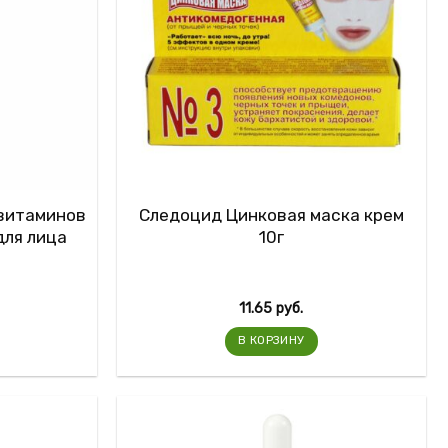
 витаминов
Следоцид Цинковая маска крем
для лица
10г
11.65
руб.
В КОРЗИНУ