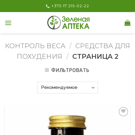
Skip
+375 17 215-02-22
to
content
КОНТРОЛЬ ВЕСА
/
СРЕДСТВА ДЛЯ
ПОХУДЕНИЯ
/
СТРАНИЦА 2
ФИЛЬТРОВАТЬ