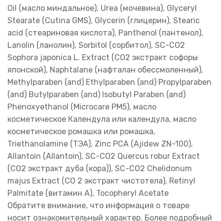
Oil (масло миндальное), Urea (мочевина), Glyceryl
Stearate (Cutina GMS), Glycerin (глицерин), Stearic
acid (стеариновая кислота), Panthenol (пантенол),
Lanolin (ланолин), Sorbitol (сорбитол), SC-CO2
Sophora japonica L. Extract (СО2 экстракт софоры
японской), Naphtalane (нафталан обессмоленный),
Methylparaben (and) Ethylparaben (and) Propylparaben
(and) Butylparaben (and) Isobutyl Paraben (and)
Phenoxyethanol (Microcare PM5), масло
косметическое Календула или календула, масло
косметическое ромашка или ромашка,
Triethanolamine (ТЭА), Zinc PCA (Ajidew ZN-100),
Allantoin (Allantoin), SC-СО2 Quercus robur Extract
(СО2 экстракт дуба (кора)), SC-СО2 Chelidonum
majus Extract (СО 2 экстракт чистотела), Retinyl
Palmitate (витамин А), Tocopheryl Acetate
Обратите внимание, что информация о товаре
носит ознакомительный характер. Более подробный