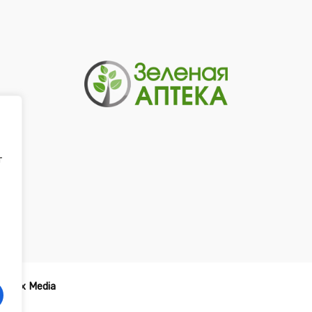
т
-
Tirex Media