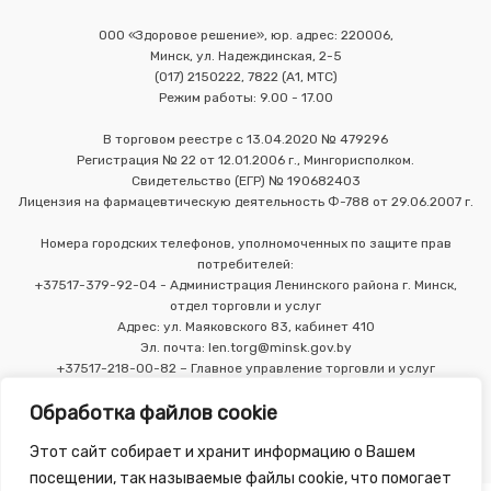
ООО «Здоровое решение», юр. адрес: 220006,
Минск, ул. Надеждинская, 2-5
(017) 2150222, 7822 (А1, МТС)
Режим работы: 9.00 - 17.00
В торговом реестре с 13.04.2020 № 479296
Регистрация № 22 от 12.01.2006 г., Мингорисполком.
Свидетельство (ЕГР) № 190682403
Лицензия на фармацевтическую деятельность Ф-788 от 29.06.2007 г.
Номера городских телефонов, уполномоченных по защите прав
потребителей:
+37517-379-92-04 - Администрация Ленинского района г. Минск,
отдел торговли и услуг
Адрес: ул. Маяковского 83, кабинет 410
Эл. почта: len.torg@minsk.gov.by
+37517-218-00-82 – Главное управление торговли и услуг
Мингорисполкома
Обработка файлов cookie
Этот сайт собирает и хранит информацию о Вашем
посещении, так называемые файлы cookie, что помогает