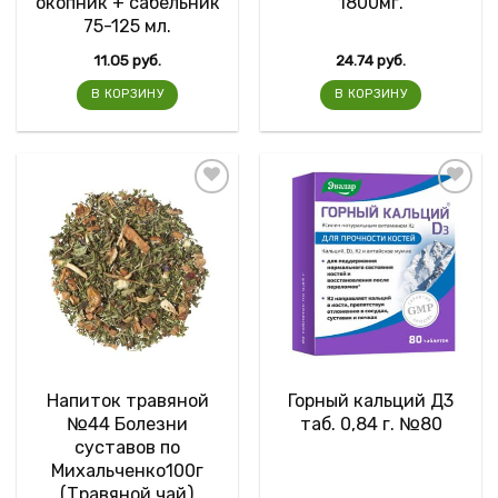
окопник + сабельник
1800мг.
75-125 мл.
11.05
руб.
24.74
руб.
В КОРЗИНУ
В КОРЗИНУ
Напиток травяной
Горный кальций Д3
№44 Болезни
таб. 0,84 г. №80
суставов по
Михальченко100г
(Травяной чай)