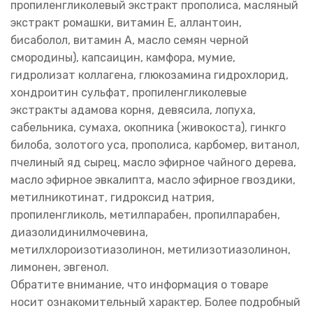
пропиленгликолевый экстракт прополиса, масляный
экстракт ромашки, витамин Е, аллантоин,
бисаболол, витамин А, масло семян черной
смородины), капсаицин, камфора, мумие,
гидролизат коллагена, глюкозамина гидрохлорид,
хондроитин сульфат, пропиленгликолевые
экстракты адамова корня, девясила, лопуха,
сабельника, сумаха, окопника (живокоста), гинкго
билоба, золотого уса, прополиса, карбомер, витанол,
пчелиный яд сырец, масло эфирное чайного дерева,
масло эфирное эвкалипта, масло эфирное гвоздики,
метилникотинат, гидроксид натрия,
пропиленгликоль, метилпарабен, пропилпарабен,
диазолидинилмочевина,
метилхлороизотиазолинон, метилизотиазолинон,
лимонен, эвгенол.
Обратите внимание, что информация о товаре
носит ознакомительный характер. Более подробный