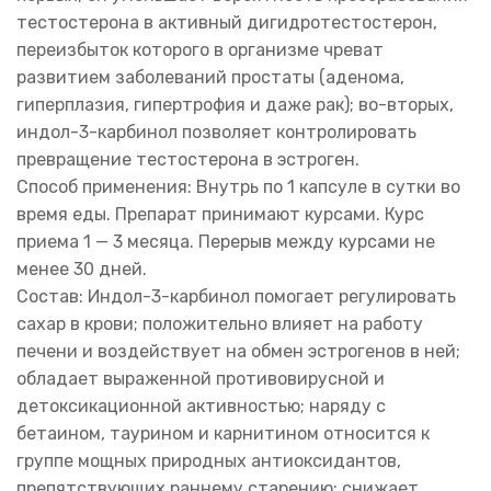
тестостерона в активный дигидротестостерон,
переизбыток которого в организме чреват
развитием заболеваний простаты (аденома,
гиперплазия, гипертрофия и даже рак); во-вторых,
индол-3-карбинол позволяет контролировать
превращение тестостерона в эстроген.
Способ применения: Внутрь по 1 капсуле в сутки во
время еды. Препарат принимают курсами. Курс
приема 1 — 3 месяца. Перерыв между курсами не
менее 30 дней.
Состав: Индол-3-карбинол помогает регулировать
сахар в крови; положительно влияет на работу
печени и воздействует на обмен эстрогенов в ней;
обладает выраженной противовирусной и
детоксикационной активностью; наряду с
бетаином, таурином и карнитином относится к
группе мощных природных антиоксидантов,
препятствующих раннему старению; снижает