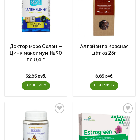
Доктор море Селен +
Алтайвита Красная
Цинк максимум №90
щётка 25г.
по 0,4 г
32.85
руб.
8.85
руб.
В КОРЗИНУ
В КОРЗИНУ