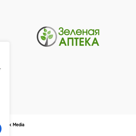
т
-
Tirex Media