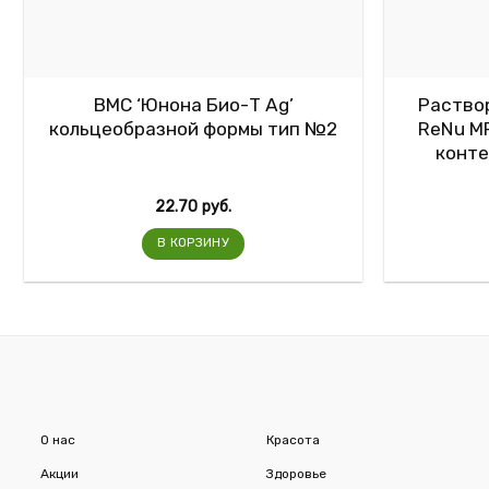
ВМС ‘Юнона Био-Т Аg’
Раствор
кольцеобразной формы тип №2
ReNu MP
конте
22.70
руб.
В КОРЗИНУ
О нас
Красота
Акции
Здоровье