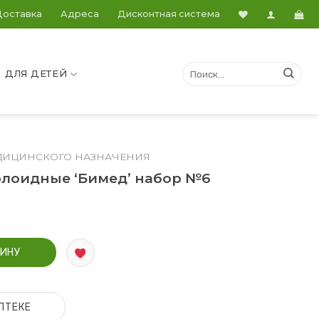
Доставка
Адреса
Дисконтная система
ДЛЯ ДЕТЕЙ
ДИЦИНСКОГО НАЗНАЧЕНИЯ
олоидные ‘Бимед’ набор №6
колоидные 'Бимед' набор №6 (7х2,4см-6шт)
ЗИНУ
ПТЕКЕ