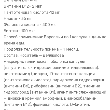
Витамин В6- 4 мг
Витамин В12- 2 мкг
Пантотеновая кислота-12 мг
Ниацин- 36 мг
Фолиевая кислота- 400 мкг
Биотин- 100 мкг
Способ применения: Взрослым по 1 капсуле в день во
время еды.
Продолжительность приема — 1 месяц.
Состав: Носитель — целлюлоза
микрокристаллическая, оболочка капсулы
(загуститель -гидроксипропилметилцеллюлоза),
никотинамид (ниацин), D-пантотенат кальция
(пантотеновая кислота), пиридоксина гидрохлорид
(витамин В6), рибофлавин (витамин В2), тиамина
гидрохлорид (витамин В1), агент антислеживающий
— диоксид кремния аморфный, цианокобаламин
(витамин В12), фолиевая кислота, D-биотин.