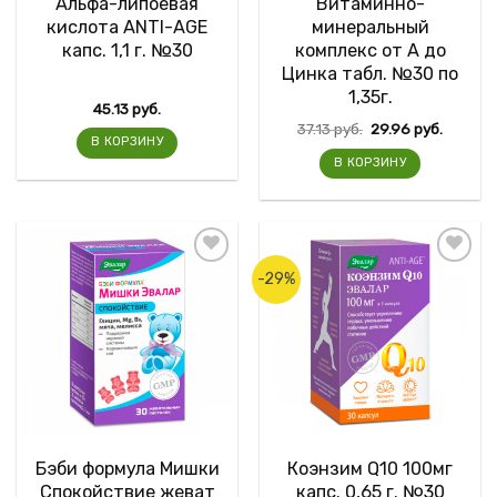
Альфа-липоевая
Витаминно-
кислота ANTI-AGE
минеральный
капс. 1,1 г. №30
комплекс от А до
Цинка табл. №30 по
1,35г.
45.13
руб.
37.13
руб.
29.96
руб.
В КОРЗИНУ
В КОРЗИНУ
-29%
Бэби формула Мишки
Коэнзим Q10 100мг
Спокойствие жеват
капс. 0,65 г. №30