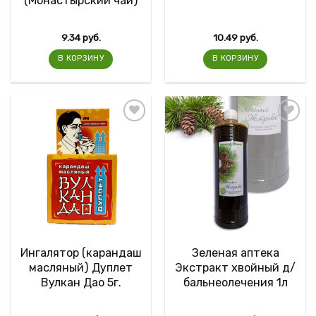
(Монастырский чай)
9.34
руб.
10.49
руб.
В КОРЗИНУ
В КОРЗИНУ
Ингалятор (карандаш
Зеленая аптека
масляный) Дуплет
Экстракт хвойный д/
Вулкан Дао 5г.
бальнеолечения 1л