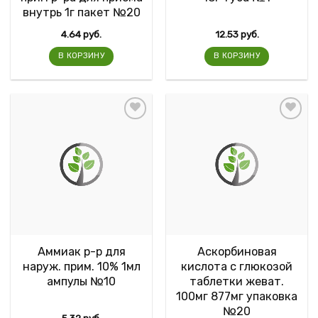
внутрь 1г пакет №20
4.64
руб.
12.53
руб.
В КОРЗИНУ
В КОРЗИНУ
Аммиак р-р для
Аскорбиновая
наруж. прим. 10% 1мл
кислота с глюкозой
ампулы №10
таблетки жеват.
100мг 877мг упаковка
№20