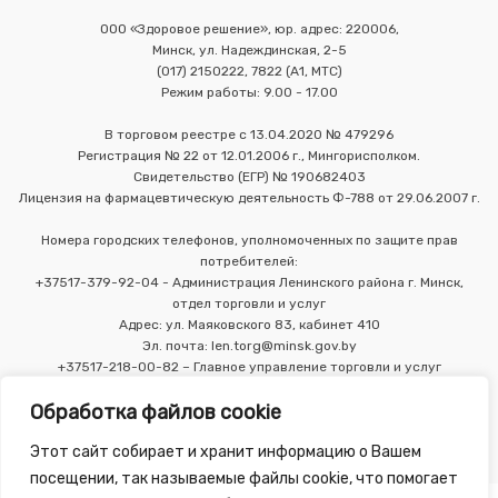
ООО «Здоровое решение», юр. адрес: 220006,
Минск, ул. Надеждинская, 2-5
(017) 2150222, 7822 (А1, МТС)
Режим работы: 9.00 - 17.00
В торговом реестре с 13.04.2020 № 479296
Регистрация № 22 от 12.01.2006 г., Мингорисполком.
Свидетельство (ЕГР) № 190682403
Лицензия на фармацевтическую деятельность Ф-788 от 29.06.2007 г.
Номера городских телефонов, уполномоченных по защите прав
потребителей:
+37517-379-92-04 - Администрация Ленинского района г. Минск,
отдел торговли и услуг
Адрес: ул. Маяковского 83, кабинет 410
Эл. почта: len.torg@minsk.gov.by
+37517-218-00-82 – Главное управление торговли и услуг
Мингорисполкома
Обработка файлов cookie
Этот сайт собирает и хранит информацию о Вашем
посещении, так называемые файлы cookie, что помогает