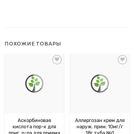
ПОХОЖИЕ ТОВАРЫ
Аскорбиновая
Аллергозан крем для
кислота пор-к для
наруж. прим. 10мг/г
приг. р-ра для приема
18г туба №1