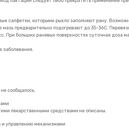
иод лактации следует либо прекратить применение пре
ые салфетки, которыми рыхло заполняют рану. Возможн
е мазь предварительно подогревают до 35-36С. Перевязк
с. При больших раневых поверхностях суточная доза м
я заболевания.
 не сообщалось.
вами
гими лекарственными средствами не описаны.
а и управлению механизмами