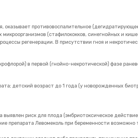
, оказывает противовоспалительное (дегидратирующее)
икроорганизмов (стафилококков, синегнойных и кишечн
роцессы регенерации. В присутствии гноя и некротичес
рофлорой) в первой (гнойно-некротической) фазе ранев
ата; детский возраст до 1 года (у новорожденных био
 выявлен риск для плода (эмбриотоксическое действие
ние препарата Левомеколь при беременности возможно т