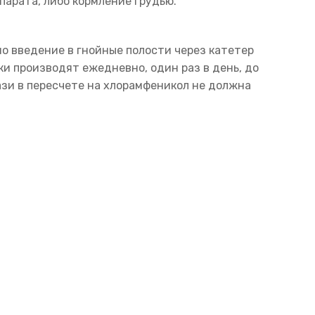
парата, либо кормление грудью.
о введение в гнойные полости через катетер
и производят ежедневно, один раз в день, до
ази в пересчете на хлорамфеникол не должна