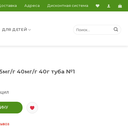
Доставка
Адреса
Дисконтная система
ДЛЯ ДЕТЕЙ
5мг/г 40мг/г 40г туба №1
ацил
7,5мг/г 40мг/г 40г туба №1
ЗИНУ