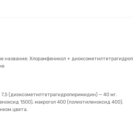
е название: Хлорамфеникол + диоксометилтетрагидро
ия
 7,5 (диоксометилтетрагидропиримидин) — 40 мг.
ноксид 1500), макрогол 400 (полиэтиленоксид 400).
нком цвета.