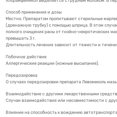
Хлорамфеникол выделяется с грудным молоком. В пер
Способ применения и дозы
Местно. Препаратом пропитывают стерильные марлев
(дренажную трубку) с помощью шприца. В этом случа
полного очищения раны от гнойно-некротических мас
превышать 3 г.
Длительность лечения зависит от тяжести и течени
Побочное действие
Аллергические реакции (кожные высыпания).
Передозировка
О случаях передозировки препарата Левомеколь мазь
Взаимодействие с другими лекарственными средст
Случаи взаимодействия или несовместимости с дру
Влияние на способность к вождению автотранспорт