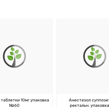
таблетки 10мг упаковка
Анестезол суппози
№60
ректальн. упаковк