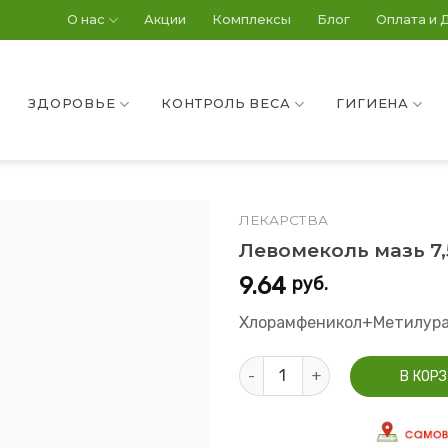
О нас
Акции
Комплексы
Блог
Оплата и 
ЗДОРОВЬЕ
КОНТРОЛЬ ВЕСА
ГИГИЕНА
ЛЕКАРСТВА
Левомеколь мазь 7,
9.64
руб.
Хлорамфеникол+Метилур
Количество Левомеколь мазь 
В КОР