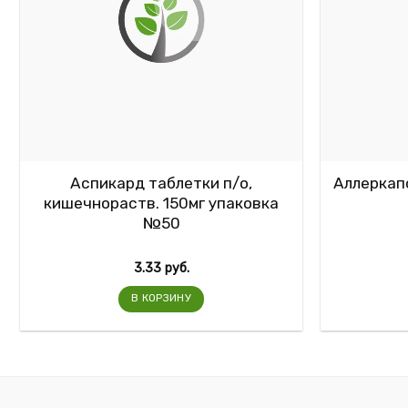
Аспикард таблетки п/о,
Аллеркапс
кишечнораств. 150мг упаковка
№50
3.33
руб.
В КОРЗИНУ