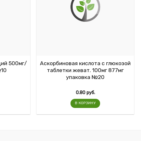
ций 500мг/
Аскорбиновая кислота с глюкозой
№10
таблетки жеват. 100мг 877мг
упаковка №20
0.80
руб.
В КОРЗИНУ