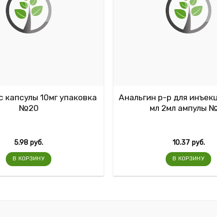
 капсулы 10мг упаковка
Анальгин р-р для инъек
№20
мл 2мл ампулы 
5.98
руб.
10.37
руб.
В КОРЗИНУ
В КОРЗИНУ