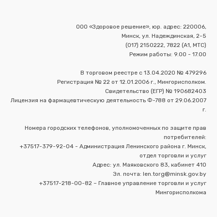
ООО «Здоровое решение», юр. адрес: 220006,
Минск, ул. Надеждинская, 2-5
(017) 2150222, 7822 (А1, МТС)
Режим работы: 9.00 - 17.00
В торговом реестре с 13.04.2020 № 479296
Регистрация № 22 от 12.01.2006 г., Мингорисполком.
Свидетельство (ЕГР) № 190682403
Лицензия на фармацевтическую деятельность Ф-788 от 29.06.2007
г.
Номера городских телефонов, уполномоченных по защите прав
потребителей:
+37517-379-92-04 - Администрация Ленинского района г. Минск,
отдел торговли и услуг
Адрес: ул. Маяковского 83, кабинет 410
Эл. почта: len.torg@minsk.gov.by
+37517-218-00-82 – Главное управление торговли и услуг
Мингорисполкома