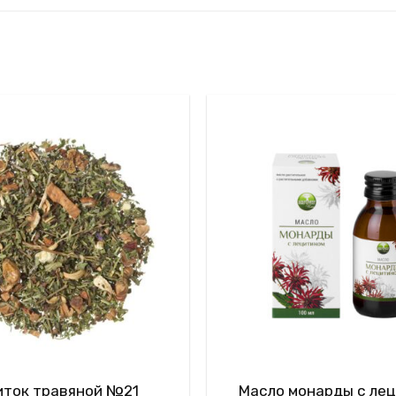
иток травяной №21
Масло монарды с ле