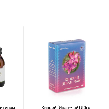
цитином
Кипрей (Иван-чай) 50гр