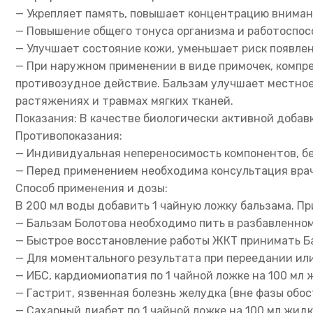
— Укрепляет память, повышает концентрацию вниман
— Повышение общего тонуса организма и работоспос
— Улучшает состояние кожи, уменьшает риск появлен
— При наружном применении в виде примочек, компр
противозудное действие. Бальзам улучшает местное 
растяжениях и травмах мягких тканей.
Показания: В качестве биологически активной добав
Противопоказания:
— Индивидуальная непереносимость компонентов, бе
— Перед применением необходима консультация врач
Способ применения и дозы:
В 200 мл воды добавить 1 чайную ложку бальзама. П
— Бальзам Болотова необходимо пить в разбавленном 
— Быстрое восстановление работы ЖКТ принимать Бал
— Для моментального результата при переедании или
— ИБС, кардиомиопатия по 1 чайной ложке на 100 мл ж
— Гастрит, язвенная болезнь желудка (вне фазы обост
— Сахарный диабет по 1 чайной ложке на 100 мл жидко