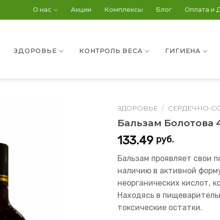
О нас
Акции
Комплексы
Блог
Оплата и 
ЗДОРОВЬЕ
КОНТРОЛЬ ВЕСА
ГИГИЕНА
ЗДОРОВЬЕ
/
СЕРДЕЧНО-С
Бальзам Болотова 
133.49
руб.
Бальзам проявляет свои п
наличию в активной форм
неорганических кислот, к
Находясь в пищеваритель
токсические остатки.