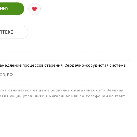
а 475 мл
ЗИНУ
ПТЕКЕ
амедление процессов старения
,
Сердечно-сосудистая система
ОО, РФ
огут отличаться от цен в розничных магазинах сети Зеленая
овия акций уточняйте в магазинах или по телефонам контакт-