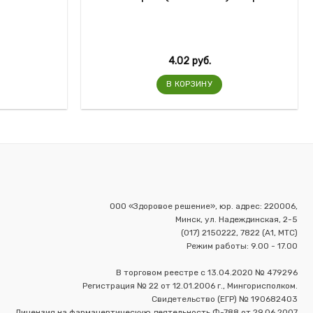
4.02
руб.
В КОРЗИНУ
ООО «Здоровое решение», юр. адрес: 220006,
Минск, ул. Надеждинская, 2-5
(017) 2150222, 7822 (А1, МТС)
Режим работы: 9.00 - 17.00
В торговом реестре с 13.04.2020 № 479296
Регистрация № 22 от 12.01.2006 г., Мингорисполком.
Свидетельство (ЕГР) № 190682403
Лицензия на фармацевтическую деятельность Ф-788 от 29.06.2007