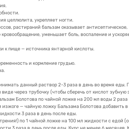
ия.
обности.
ия целлюлита, укрепляет ногти.
ессов, растираний бальзам оказывает антисептическое,
кровообращение, уменьшает боль, воспаление и ускоряе
ки к пище — источника янтарной кислоты.
ременность и кормление грудью.
а.
ринимать данный раствор 2-3 раза в день во время еды.
виде через трубочку (чтобы сберечь от кислот зубную э
ьзам Болотова по чайной ложке на 200 мл воды 2 раза в
 изжоге — чайную ложку Бальзама Болотова добавить в 
идкости 3 раза в день после еды.
рения!) по 1 чайной ложке на 100 мл жидкости с едой (о
сти 3 раза в день после еды. Курс не менее 6 месяцев.