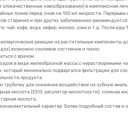
 злокачественные новообразования) в комплексном лечен
 чайных ложек перед сном на 100 мл жидкости. Перерывы 
в старения и при других заболеваниях рекомендуется 
 чай, кофе, вода, кефир, молоко, соки и т.д. После еды 
аллергические реакции на растительные компоненты до
 доз) возможно сонливое состояние и понос.
ться с врачом.
садок в виде желеобразной массы с нерастворимыми ч
к, который минимально подвергался фильтрации для со
альности продукта.
ю трубочку для снижения воздействия на зубную эмаль
рная кислота (Е513, регулятор кислотности), соляная кис
тарная кислота.
ознакомительный характер. Более подробный состав и о