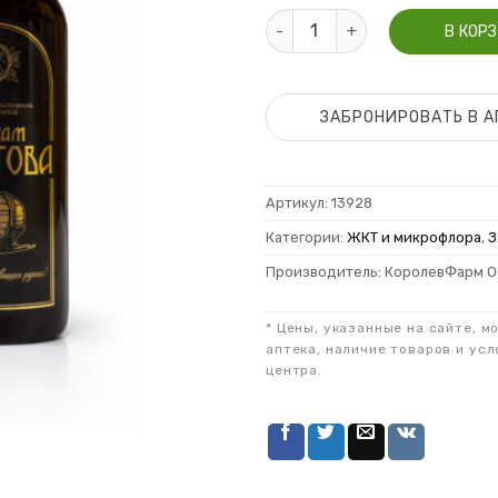
Количество Бальзам Болотов
В КОР
ЗАБРОНИРОВАТЬ В А
Артикул:
13928
Категории:
ЖКТ и микрофлора
,
З
Производитель: КоролевФарм О
* Цены, указанные на сайте, м
аптека, наличие товаров и усл
центра.