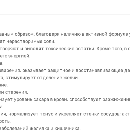
авным образом, благодаря наличию в активной формуле
ят нерастворимые соли.
творяют и выводят токсические остатки. Кроме того, в 
его энергией.
в.
варения, оказывает защитное и восстанавливающее де
а, стимулирует отделение желчи.
ие.
ки старения.
изует уровень сахара в крови, способствует разжижени
а.
ия, нормализует тонус и укрепляет стенки сосудов; а
ость.
заболеваний желудка и кишечника.