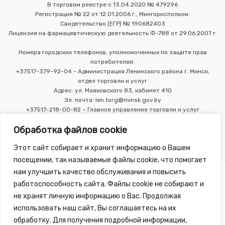
В торговом реестре с 13.04.2020 № 479296
Регистрация № 22 от 12.01.2006 г., Мингорисполком.
Свидетельство (ЕГР) № 190682403
Лицензия на фармацевтическую деятельность Ф-788 от 29.06.2007 г.
Номера городских телефонов, уполномоченных по защите прав
потребителей:
+37517-379-92-04 - Администрация Ленинского района г. Минск,
отдел торговли и услуг
Адрес: ул. Маяковского 83, кабинет 410
Эл. почта: len.torg@minsk.gov.by
+37517-218-00-82 – Главное управление торговли и услуг
Мингорисполкома
Обработка файлов cookie
Этот сайт собирает и хранит информацию о Вашем
посещении, так называемые файлы cookie, что помогает
нам улучшить качество обслуживания и повысить
работоспособность сайта. Файлы cookie не собирают и
не хранят личную информацию о Вас. Продолжая
использовать наш сайт, Вы соглашаетесь на их
Copyright 2010 - 2026 ©
Зелёная Аптека
, разработка сайта
обработку. Для получения подробной информации,