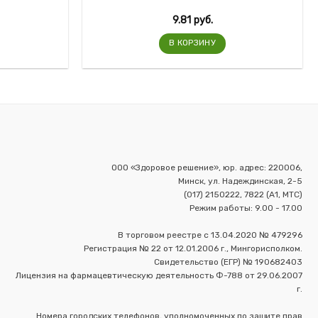
9.81
руб.
В КОРЗИНУ
ООО «Здоровое решение», юр. адрес: 220006,
Минск, ул. Надеждинская, 2-5
(017) 2150222, 7822 (А1, МТС)
Режим работы: 9.00 - 17.00
В торговом реестре с 13.04.2020 № 479296
Регистрация № 22 от 12.01.2006 г., Мингорисполком.
Свидетельство (ЕГР) № 190682403
Лицензия на фармацевтическую деятельность Ф-788 от 29.06.2007
г.
Номера городских телефонов, уполномоченных по защите прав