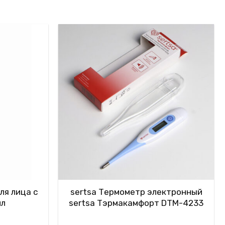
ля лица с
sertsa Термометр электронный
мл
sertsa Тэрмакамфорт DTM-4233