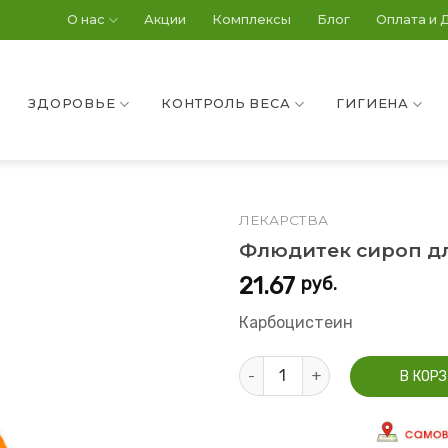
О нас
Акции
Комплексы
Блог
Оплата и 
ЗДОРОВЬЕ
КОНТРОЛЬ ВЕСА
ГИГИЕНА
ЛЕКАРСТВА
Флюдитек сироп дл
21.67
руб.
Карбоцистеин
Количество Флюдитек сироп 
В КОР