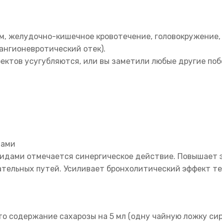
зм, желудочно-кишечное кровотечение, головокружение,
 ангионевротический отек).
ектов усугубляются, или вы заметили любые другие поб
вами
оидами отмечается синергическое действие. Повышает
тельных путей. Усиливает бронхолитический эффект т
 содержание сахарозы на 5 мл (одну чайную ложку сироп