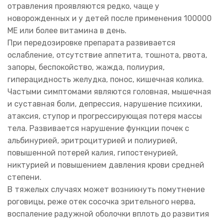
отравления проявляются редко, чаще у
новорожденных и у детей после применения 100000
ME или более витамина в день.
При передозировке препарата развивается
ослабление, отсутствие аппетита, тошнота, рвота,
запоры, беспокойство, жажда, полиурия,
гиперацидность желудка, понос, кишечная колика.
Частыми симптомами являются головная, мышечная
и суставная боли, депрессия, нарушение психики,
атаксия, ступор и прогрессирующая потеря массы
тела. Развивается нарушение функции почек с
альбинурией, эритроцитурией и полиурией,
повышенной потерей калия, гипостенурией,
никтурией и повышением давления крови средней
степени.
В тяжелых случаях может возникнуть помутнение
роговицы, реже отек сосочка зрительного нерва,
воспаление радужной оболочки вплоть до развития