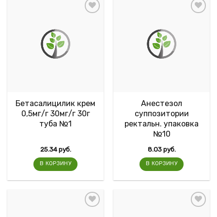
Бетасалицилик крем
Анестезол
0,5мг/г 30мг/г 30г
суппозитории
туба №1
ректальн. упаковка
№10
25.34
руб.
8.03
руб.
В КОРЗИНУ
В КОРЗИНУ