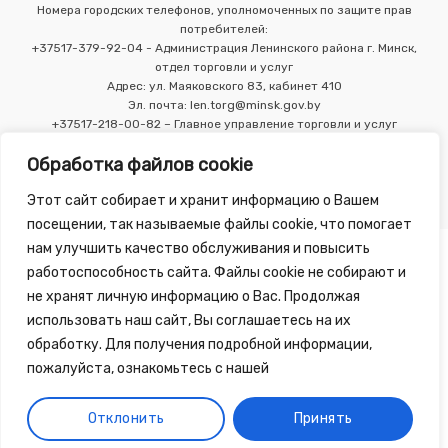
Номера городских телефонов, уполномоченных по защите прав
потребителей:
+37517-379-92-04 - Администрация Ленинского района г. Минск,
отдел торговли и услуг
Адрес: ул. Маяковского 83, кабинет 410
Эл. почта: len.torg@minsk.gov.by
+37517-218-00-82 – Главное управление торговли и услуг
Мингорисполкома
Обработка файлов cookie
Этот сайт собирает и хранит информацию о Вашем
посещении, так называемые файлы cookie, что помогает
нам улучшить качество обслуживания и повысить
работоспособность сайта. Файлы cookie не собирают и
не хранят личную информацию о Вас. Продолжая
использовать наш сайт, Вы соглашаетесь на их
Copyright 2010 - 2026 ©
Зелёная Аптека
, разработка сайта
обработку. Для получения подробной информации,
-
Tirex Media
пожалуйста, ознакомьтесь с нашей
Публичный договор
Обработка персональных данных
Отклонить
Принять
Обработка файлов cookie