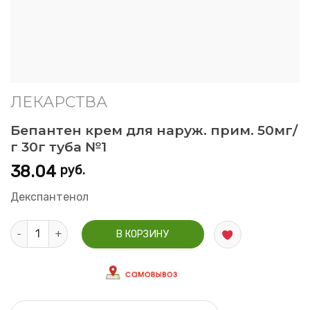
ЛЕКАРСТВА
Бепантен крем для наруж. прим. 50мг/
г 30г туба №1
38.04
руб.
Декспантенол
Количество Бепантен крем для наруж. прим. 50мг/г 30г туба
В КОРЗИНУ