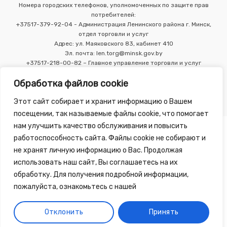
Номера городских телефонов, уполномоченных по защите прав
потребителей:
+37517-379-92-04 - Администрация Ленинского района г. Минск,
отдел торговли и услуг
Адрес: ул. Маяковского 83, кабинет 410
Эл. почта: len.torg@minsk.gov.by
+37517-218-00-82 – Главное управление торговли и услуг
Мингорисполкома
Обработка файлов cookie
Этот сайт собирает и хранит информацию о Вашем
посещении, так называемые файлы cookie, что помогает
нам улучшить качество обслуживания и повысить
работоспособность сайта. Файлы cookie не собирают и
не хранят личную информацию о Вас. Продолжая
использовать наш сайт, Вы соглашаетесь на их
Copyright 2010 - 2026 ©
Зелёная Аптека
, разработка сайта
обработку. Для получения подробной информации,
-
Tirex Media
пожалуйста, ознакомьтесь с нашей
Публичный договор
Обработка персональных данных
Отклонить
Принять
Обработка файлов cookie