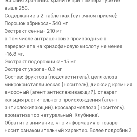
Условия хранения: хранить при температуре не
выше 25С.
Содержание в 2 таблетках (суточном приеме):
Порошок абрикоса- 340 мг
Экстракт сенны- 210 мг
в том числе антраценовые производные в
перерасчете на хризофановую кислоту не менее
-16,8 мг,
Экстракт подорожника- 15 мг
Экстракт укропа- 0,2 мг
Состав: фруктоза (подсластитель), целлюлоза
микрокристаллическая (носитель), диоксид кремния
аморфный (агент антислеживающий), стеарат
кальция растительного происхождения (агент
антислеживающий), кроскарамеллоза (носитель),
ароматизатор натуральный ‘Клубника’.
Обратите внимание, что информация о товаре
носит ознакомительный характер. Более подробный