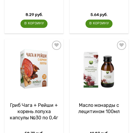
8.29
руб.
5.64
руб.
В КОРЗИНУ
В КОРЗИНУ
Гриб Чага + Рейши +
Масло монарды с
корень лопуха
лецитином 100мл
капсулы №30 по 0,4г