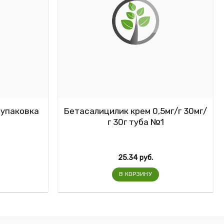
 упаковка
Бетасалицилик крем 0,5мг/г 30мг/
г 30г туба №1
25.34
руб.
В КОРЗИНУ