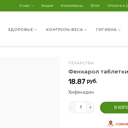
О нас
Акции
Комплексы
Блог
Оплата и 
ЗДОРОВЬЕ
КОНТРОЛЬ ВЕСА
ГИГИЕНА
ЛЕКАРСТВА
Фенкарол таблетки
18.87
руб.
Хифенадин
Количество Фенкарол таблет
В КОР