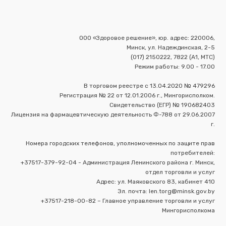
ООО «Здоровое решение», юр. адрес: 220006,
Минск, ул. Надеждинская, 2-5
(017) 2150222, 7822 (А1, МТС)
Режим работы: 9.00 - 17.00
В торговом реестре с 13.04.2020 № 479296
Регистрация № 22 от 12.01.2006 г., Мингорисполком.
Свидетельство (ЕГР) № 190682403
Лицензия на фармацевтическую деятельность Ф-788 от 29.06.2007
г.
Номера городских телефонов, уполномоченных по защите прав
потребителей:
+37517-379-92-04 - Администрация Ленинского района г. Минск,
отдел торговли и услуг
Адрес: ул. Маяковского 83, кабинет 410
Эл. почта: len.torg@minsk.gov.by
+37517-218-00-82 – Главное управление торговли и услуг
Мингорисполкома