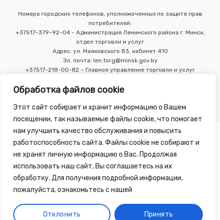
Номера городских телефонов, уполномоченных по защите прав
потребителей:
+37517-379-92-04 - Администрация Ленинского района г. Минск,
отдел торговли и услуг
Адрес: ул. Маяковского 83, кабинет 410
Эл. почта: len.torg@minsk.gov.by
+37517-218-00-82 – Главное управление торговли и услуг
Мингорисполкома
Обработка файлов cookie
Этот сайт собирает и хранит информацию о Вашем
посещении, так называемые файлы cookie, что помогает
нам улучшить качество обслуживания и повысить
работоспособность сайта. Файлы cookie не собирают и
не хранят личную информацию о Вас. Продолжая
использовать наш сайт, Вы соглашаетесь на их
Copyright 2010 - 2026 ©
Зелёная Аптека
, разработка сайта
обработку. Для получения подробной информации,
-
Tirex Media
пожалуйста, ознакомьтесь с нашей
Публичный договор
Обработка персональных данных
Отклонить
Принять