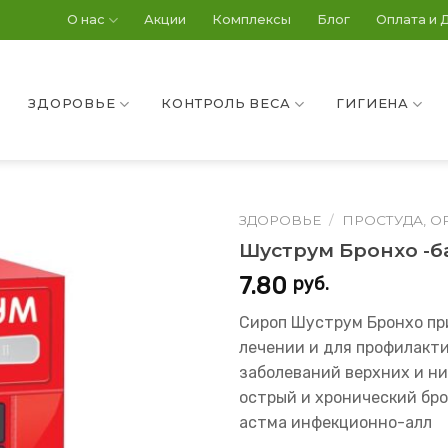
О нас
Акции
Комплексы
Блог
Оплата и 
ЗДОРОВЬЕ
КОНТРОЛЬ ВЕСА
ГИГИЕНА
ЗДОРОВЬЕ
/
ПРОСТУДА, О
Шуструм Бронхо -б
7.80
руб.
Сироп Шуструм Бронхо пр
лечении и для профилак
заболеваний верхних и ни
острый и хронический бро
астма инфекционно-алл