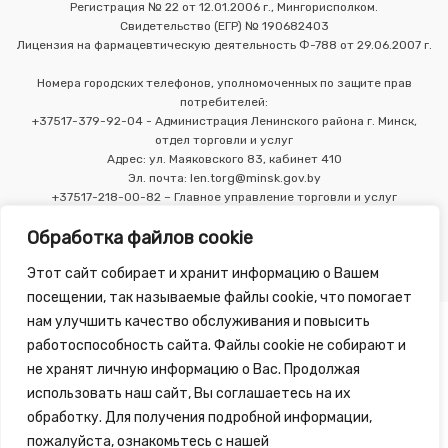
Регистрация № 22 от 12.01.2006 г., Мингорисполком.
Свидетельство (ЕГР) № 190682403
Лицензия на фармацевтическую деятельность Ф-788 от 29.06.2007 г.
Номера городских телефонов, уполномоченных по защите прав
потребителей:
+37517-379-92-04 - Администрация Ленинского района г. Минск,
отдел торговли и услуг
Адрес: ул. Маяковского 83, кабинет 410
Эл. почта: len.torg@minsk.gov.by
+37517-218-00-82 – Главное управление торговли и услуг
Мингорисполкома
Обработка файлов cookie
Этот сайт собирает и хранит информацию о Вашем
посещении, так называемые файлы cookie, что помогает
нам улучшить качество обслуживания и повысить
работоспособность сайта. Файлы cookie не собирают и
не хранят личную информацию о Вас. Продолжая
использовать наш сайт, Вы соглашаетесь на их
Copyright 2010 - 2026 ©
Зелёная Аптека
, разработка сайта
обработку. Для получения подробной информации,
-
Tirex Media
пожалуйста, ознакомьтесь с нашей