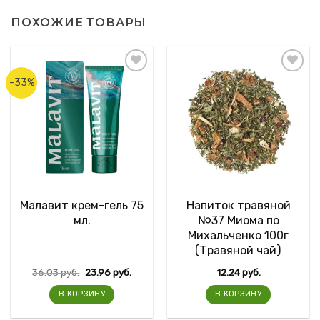
ПОХОЖИЕ ТОВАРЫ
-33%
Малавит крем-гель 75
Напиток травяной
мл.
№37 Миома по
Михальченко 100г
(Травяной чай)
36.03
руб.
23.96
руб.
12.24
руб.
В КОРЗИНУ
В КОРЗИНУ