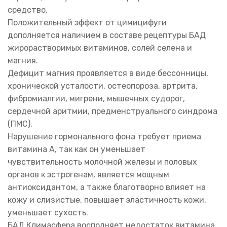
средство.
Положительный эффект от цимицифуги
дополняется наличием в составе рецептуры БАД
жирорастворимых витаминов, солей селена и
магния.
Дефицит магния проявляется в виде бессонницы,
хронической усталости, остеопороза, артрита,
фибромиалгии, мигрени, мышечных судорог,
сердечной аритмии, предменструального синдрома
(ПМС).
Нарушение гормонального фона требует приема
витамина А, так как он уменьшает
чувствительность молочной железы и половых
органов к эстрогенам, является мощным
антиоксидантом, а также благотворно влияет на
кожу и слизистые, повышает эластичность кожи,
уменьшает сухость.
БАД Климасфера восполняет недостаток витамина