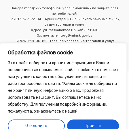
Номера городских телефонов, уполномоченных по защите прав
потребителей:
+37517-379-92-04 - Администрация Ленинского района г. Минск,
отдел торговли и услуг
Адрес: ул. Маяковского 83, кабинет 410
Эл. почта: len.torg@minsk.gov.by
+37517-218-00-82 – Главное управление торговли и услуг
Мингорисполкома
Обработка файлов cookie
Этот сайт собирает и хранит информацию о Вашем
посещении, так называемые файлы cookie, что помогает
нам улучшить качество обслуживания и повысить
работоспособность сайта. Файлы cookie не собирают и
не хранят личную информацию о Вас. Продолжая
использовать наш сайт, Вы соглашаетесь на их
Copyright 2010 - 2026 ©
Зелёная Аптека
, разработка сайта
обработку. Для получения подробной информации,
-
Tirex Media
пожалуйста, ознакомьтесь с нашей
Публичный договор
Обработка персональных данных
Отклонить
Принять