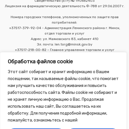
Свидетельство (ЕГР) № 190682403
Лицензия на фармацевтическую деятельность Ф-788 от 29.06.2007 г.
Номера городских телефонов, уполномоченных по защите прав
потребителей:
+37517-379-92-04 - Администрация Ленинского района г. Минск,
отдел торговли и услуг
Адрес: ул. Маяковского 83, кабинет 410
Эл. почта: len.torg@minsk.gov.by
+37517-218-00-82 – Главное управление торговли и услуг
Мингорисполкома
Обработка файлов cookie
Этот сайт собирает и хранит информацию о Вашем
посещении, так называемые файлы cookie, что помогает
нам улучшить качество обслуживания и повысить
работоспособность сайта. Файлы cookie не собирают и
не хранят личную информацию о Вас. Продолжая
использовать наш сайт, Вы соглашаетесь на их
Copyright 2010 - 2026 ©
Зелёная Аптека
, разработка сайта
обработку. Для получения подробной информации,
-
Tirex Media
пожалуйста, ознакомьтесь с нашей
Публичный договор