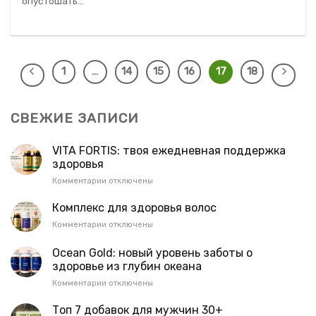
опустошать...
1
…
14
15
16
17
18
СВЕЖИЕ ЗАПИСИ
VITA FORTIS: твоя ежедневная поддержка
здоровья
к
Комментарии
отключены
записи
VITA
Комплекс для здоровья волос
FORTIS:
к
Комментарии
отключены
твоя
записи
ежедневная
Комплекс
Ocean Gold: новый уровень заботы о
поддержка
для
здоровье из глубин океана
здоровья
здоровья
к
Комментарии
отключены
волос
записи
Ocean
Топ 7 добавок для мужчин 30+