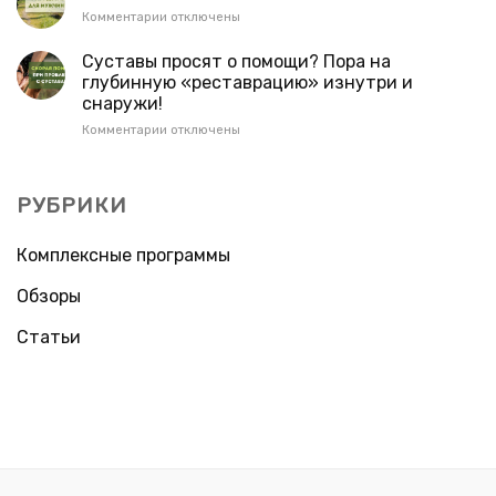
Gold:
к
Комментарии
отключены
новый
записи
уровень
Топ
Суставы просят о помощи? Пора на
заботы
7
глубинную «реставрацию» изнутри и
о
добавок
здоровье
снаружи!
для
из
мужчин
к
Комментарии
отключены
глубин
30+
записи
океана
Суставы
просят
РУБРИКИ
о
помощи?
Пора
Комплексные программы
на
глубинную
Обзоры
«реставрацию»
изнутри
Статьи
и
снаружи!