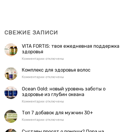
СВЕЖИЕ ЗАПИСИ
VITA FORTIS: твоя ежедневная поддержка
здоровья
к
Комментарии
отключены
записи
VITA
Комплекс для здоровья волос
FORTIS:
к
Комментарии
отключены
твоя
записи
ежедневная
Комплекс
Ocean Gold: новый уровень заботы о
поддержка
для
здоровье из глубин океана
здоровья
здоровья
к
Комментарии
отключены
волос
записи
Ocean
Топ 7 добавок для мужчин 30+
Gold:
к
Комментарии
отключены
новый
записи
уровень
Топ
Суставы просят о помощи? Пора на
заботы