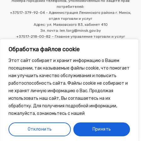
Номера городских телефонов, уполномоченных по защите прав
потребителей:
+37517-379-92-04 - Администрация Ленинского района г. Минск,
отдел торговли и услуг
Адрес: ул. Маяковского 83, кабинет 410
Эл. почта: len.torg@minsk.gov.by
+37517-218-00-82 – Главное управление торговли и услуг
Мингорисполкома
Обработка файлов cookie
Этот сайт собирает и хранит информацию о Вашем
посещении, так называемые файлы cookie, что помогает
нам улучшить качество обслуживания и повысить
работоспособность сайта. Файлы cookie не собирают и
не хранят личную информацию о Вас. Продолжая
использовать наш сайт, Вы соглашаетесь на их
Copyright 2010 - 2026 ©
Зелёная Аптека
, разработка сайта
обработку. Для получения подробной информации,
-
Tirex Media
пожалуйста, ознакомьтесь с нашей
Публичный договор
Обработка персональных данных
Отклонить
Принять
Обработка файлов cookie