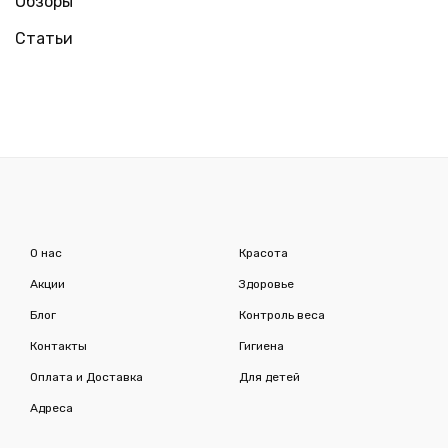
Обзоры
«реставрацию»
изнутри
Статьи
и
снаружи!
О нас
Красота
Акции
Здоровье
Блог
Контроль веса
Контакты
Гигиена
Оплата и Доставка
Для детей
Адреса