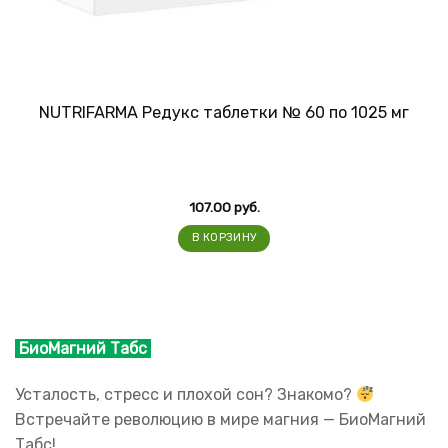
NUTRIFARMA Редукс таблетки № 60 по 1025 мг
107.00
руб.
В КОРЗИНУ
БиоМагний Табс
Усталость, стресс и плохой сон? Знакомо?
Встречайте революцию в мире магния — БиоМагний
Табс!