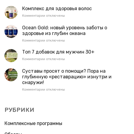
записи
VITA
Комплекс для здоровья волос
FORTIS:
к
Комментарии
отключены
твоя
записи
ежедневная
Комплекс
Ocean Gold: новый уровень заботы о
поддержка
для
здоровье из глубин океана
здоровья
здоровья
к
Комментарии
отключены
волос
записи
Ocean
Топ 7 добавок для мужчин 30+
Gold:
к
Комментарии
отключены
новый
записи
уровень
Топ
Суставы просят о помощи? Пора на
заботы
7
глубинную «реставрацию» изнутри и
о
добавок
здоровье
снаружи!
для
из
мужчин
к
Комментарии
отключены
глубин
30+
записи
океана
Суставы
просят
РУБРИКИ
о
помощи?
Пора
Комплексные программы
на
глубинную