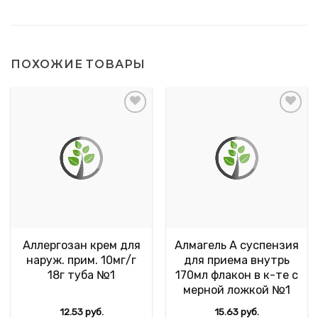
ПОХОЖИЕ ТОВАРЫ
Аллергозан крем для
Алмагель А суспензия
наруж. прим. 10мг/г
для приема внутрь
18г туба №1
170мл флакон в к-те с
мерной ложкой №1
12.53
руб.
15.63
руб.