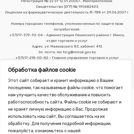
Регистрация № 22 от 12.01.2006 г., Мингорисполком.
Свидетельство (ЕГР) № 190682403
Лицензия на фармацевтическую деятельность Ф-788 от 29.06.2007 г.
Номера городских телефонов, уполномоченных по защите прав
потребителей:
+37517-379-92-04 - Администрация Ленинского района г. Минск,
отдел торговли и услуг
Адрес: ул. Маяковского 83, кабинет 410
Эл. почта: len.torg@minsk.gov.by
+37517-218-00-82 – Главное управление торговли и услуг
Мингорисполкома
Обработка файлов cookie
Этот сайт собирает и хранит информацию о Вашем
посещении, так называемые файлы cookie, что помогает
нам улучшить качество обслуживания и повысить
работоспособность сайта. Файлы cookie не собирают и
не хранят личную информацию о Вас. Продолжая
использовать наш сайт, Вы соглашаетесь на их
Copyright 2010 - 2026 ©
Зелёная Аптека
, разработка сайта
обработку. Для получения подробной информации,
-
Tirex Media
пожалуйста, ознакомьтесь с нашей