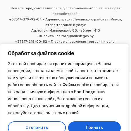
Номера городских телефонов, уполномоченных по защите прав
потребителей:
+37517-379-92-04 - Администрация Ленинского района г. Минск,
отдел торговли и услуг
Адрес: ул. Маяковского 83, кабинет 410
Эл. почта: len.torg@minsk.gov.by
+37517-218-00-82 – Главное управление торговли и услуг
Мингорисполкома
Обработка файлов cookie
Этот сайт собирает и хранит информацию о Вашем
посещении, так называемые файлы cookie, что помогает
нам улучшить качество обслуживания и повысить
работоспособность сайта. Файлы cookie не собирают и
не хранят личную информацию о Вас. Продолжая
использовать наш сайт, Вы соглашаетесь на их
Copyright 2010 - 2026 ©
Зелёная Аптека
, разработка сайта
обработку. Для получения подробной информации,
-
Tirex Media
пожалуйста, ознакомьтесь с нашей
Публичный договор
Обработка персональных данных
Отклонить
Принять