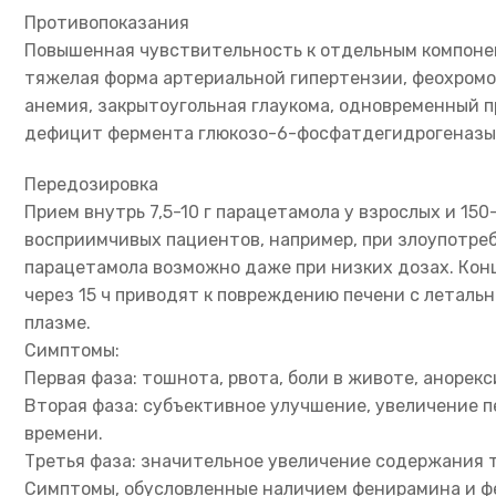
Противопоказания
Повышенная чувствительность к отдельным компонен
тяжелая форма артериальной гипертензии, феохромо
анемия, закрытоугольная глаукома, одновременный п
дефицит фермента глюкозо-6-фосфатдегидрогеназы, 
Передозировка
Прием внутрь 7,5-10 г парацетамола у взрослых и 150
восприимчивых пациентов, например, при злоупотре
парацетамола возможно даже при низких дозах. Концент
через 15 ч приводят к повреждению печени с леталь
плазме.
Симптомы:
Первая фаза: тошнота, рвота, боли в животе, анорекс
Вторая фаза: субъективное улучшение, увеличение 
времени.
Третья фаза: значительное увеличение содержания т
Симптомы, обусловленные наличием фенирамина и фен