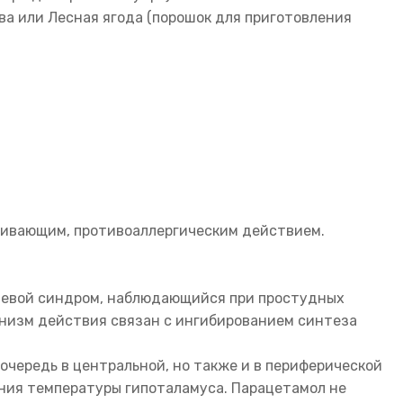
ва или Лесная ягода (порошок для приготовления
ливающим, противоаллергическим действием.
левой синдром, наблюдающийся при простудных
ханизм действия связан с ингибированием синтеза
чередь в центральной, но также и в периферической
ния температуры гипоталамуса. Парацетамол не