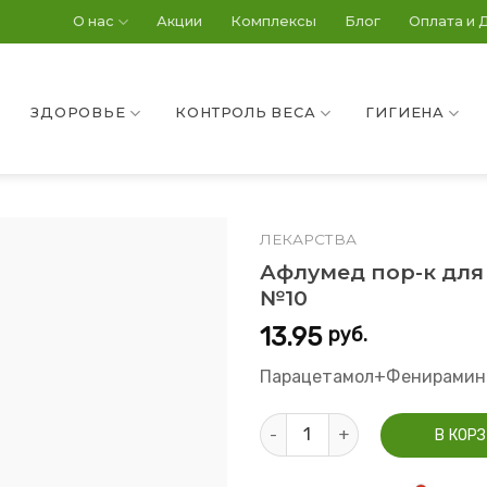
О нас
Акции
Комплексы
Блог
Оплата и 
ЗДОРОВЬЕ
КОНТРОЛЬ ВЕСА
ГИГИЕНА
ЛЕКАРСТВА
Афлумед пор-к для 
№10
13.95
руб.
Парацетамол+Фенирамин
Количество Афлумед пор-к дл
В КОР