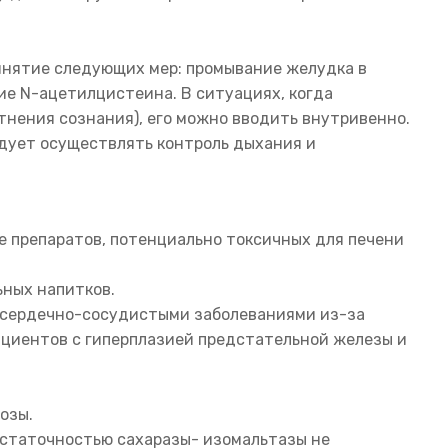
инятие следующих мер: промывание желудка в
ие N-ацетилцистеина. В ситуациях, когда
нения сознания), его можно вводить внутривенно.
едует осуществлять контроль дыхания и
 препаратов, потенциально токсичных для печени
ьных напитков.
с сердечно-сосудистыми заболеваниями из-за
ациентов с гиперплазией предстательной железы и
озы.
остаточностью сахаразы- изомальтазы не