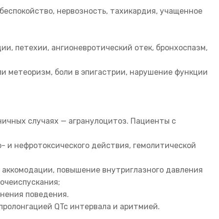
, беспокойство, нервозность, тахикардия, учащенное
ции, петехии, ангионевротический отек, бронхоспазм,
ли метеоризм, боли в эпигастрии, нарушение функции
ничных случаях — агранулоцитоз. Пациенты с
о- и нефротоксического действия, гемолитической
и аккомодации, повышение внутриглазного давления
мочеиспускания;
енения поведения.
пролонгацией QTc интервала и аритмией.