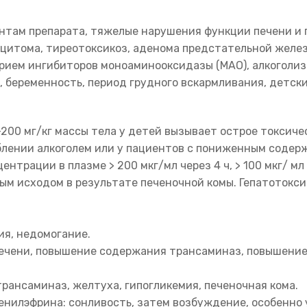
там препарата, тяжелые нарушения функции печени и 
цитома, тиреотоксикоз, аденома предстательной желез
рием ингибиторов моноаминооксидазы (МАО), алкоголизм
беременность, период грудного вскармливания, детский
-200 мг/кг массы тела у детей вызывает острое токсиче
блении алкоголем или у пациентов с пониженным содер
рации в плазме > 200 мкг/мл через 4 ч, > 100 мкг/ мл че
ным исходом в результате печеночной комы. Гепатотокс
ия, недомогание.
печени, повышение содержания трансаминаз, повышение
рансаминаз, желтуха, гипогликемия, печеночная кома.
илэфрина: сонливость, затем возбуждение, особенно у