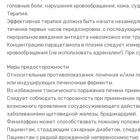
головные боли, нарушения кровообращения, кома, су
Терапия:
Эффективная терапия должна быть начата незамедли
течение первых часов передозировки, с последующим
пероральное введение антидота невозможно или тру
Концентрацию парацетамола в плазме следует измеря
кровообращения (не использовать адреналин!). При 
Меры предосторожности
Относительные противопоказания: почечная и/или п
или индуцирующих печеночные ферменты.
Во избежание токсического поражения печени прием 
Следует соблюдать осторожность при применении пр
возможного проявления сосудосуживающего действия
заболеваниями щитовидной железы, брадикардией.
Фенилэфрин может способствовать ложному положит
Пациентам, страдающим сахарным диабетом, следует 
Пациентам с редкой врожденной непереносимостью 