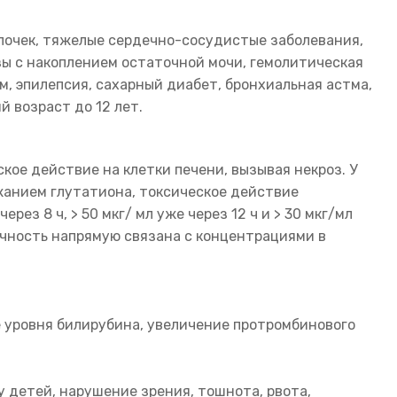
почек, тяжелые сердечно-сосудистые заболевания,
ы с накоплением остаточной мочи, гемолитическая
, эпилепсия, сахарный диабет, бронхиальная астма,
 возраст до 12 лет.
ское действие на клетки печени, вызывая некроз. У
жанием глутатиона, токсическое действие
рез 8 ч, > 50 мкг/ мл уже через 12 ч и > 30 мкг/мл
ичность напрямую связана с концентрациями в
 уровня билирубина, увеличение протромбинового
 детей, нарушение зрения, тошнота, рвота,