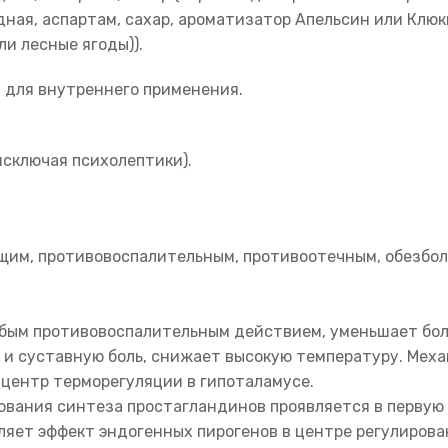
ная, аспартам, сахар, ароматизатор Апельсин или Клюк
ли лесные ягоды)).
 для внутреннего применения.
исключая психолептики).
им, противовоспалительным, противоотечным, обезбо
бым противовоспалительным действием, уменьшает бо
ую и суставную боль, снижает высокую температуру. Ме
центр терморегуляции в гипоталамусе.
вания синтеза простагландинов проявляется в первую о
ет эффект эндогенных пирогенов в центре регулирова