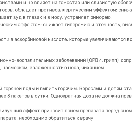
ствами и не влияет на гемостаз или слизистую оболо
пторов, обладает противоаллергическим эффектом: сни
ает зуд в глазах и в носу, устраняет ринорею.
еским эффектом: снижает гиперемию и отечность, вызы
сти в аскорбиновой кислоте, которые увеличиваются во
ионно-воспалительных заболеваний (ОРВИ, грипп), соп
, насморком, заложенностью носа, чиханием.
 горячей воды и выпить горячим. Взрослым и детям стар
лее 3 пакетов в сутки. Однократная доза не должна пре
аилучший эффект приносит прием препарата перед сном,
парата, необходимо обратиться к врачу.