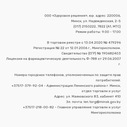
ООО «Здоровое решение», юр. адрес: 220006,
Минск, ул. Надеждинская, 2-5
(017) 2150222, 7822 (А1, МТС)
Режим работы: 9.00 - 17.00
В торговом реестре с 13.04.2020 № 479296
Регистрация № 22 от 12.01.2006 г., Мингорисполком.
Свидетельство (ЕГР) № 190682403
Лицензия на фармацевтическую деятельность Ф-788 от 29.06.2007
г.
Номера городских телефонов, уполномоченных по защите прав
потребителей:
+37517-379-92-04 - Администрация Ленинского района г. Минск,
отдел торговли и услуг
Адрес: ул. Маяковского 83, кабинет 410
Эл. почта: len.torg@minsk.gov.by
+37517-218-00-82 – Главное управление торговли и услуг
Мингорисполкома