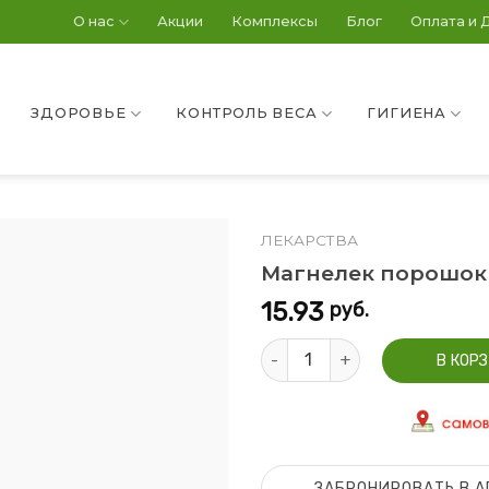
О нас
Акции
Комплексы
Блог
Оплата и 
ЗДОРОВЬЕ
КОНТРОЛЬ ВЕСА
ГИГИЕНА
ЛЕКАРСТВА
Магнелек порошок д
15.93
руб.
Количество Магнелек порошок 
В КОР
ЗАБРОНИРОВАТЬ В А