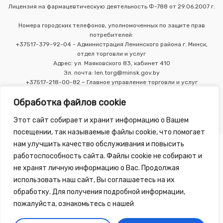
Лицензия на фармацевтическую деятельность Ф-788 от 29.06.2007 г.
Номера городских телефонов, уполномоченных по защите прав
потребителей:
+37517-379-92-04 - Администрация Ленинского района г. Минск,
отдел торговли и услуг
Адрес: ул. Маяковского 83, кабинет 410
Эл. почта: len.torg@minsk.gov.by
+37517-218-00-82 – Главное управление торговли и услуг
Мингорисполкома
Обработка файлов cookie
Этот сайт собирает и хранит информацию о Вашем
посещении, так называемые файлы cookie, что помогает
нам улучшить качество обслуживания и повысить
работоспособность сайта. Файлы cookie не собирают и
не хранят личную информацию о Вас. Продолжая
использовать наш сайт, Вы соглашаетесь на их
Copyright 2010 - 2026 ©
Зелёная Аптека
, разработка сайта
обработку. Для получения подробной информации,
-
Tirex Media
пожалуйста, ознакомьтесь с нашей
Публичный договор