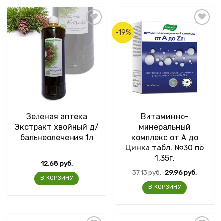
-19%
Зеленая аптека
Витаминно-
Экстракт хвойный д/
минеральный
бальнеолечения 1л
комплекс от А до
Цинка табл. №30 по
1,35г.
12.68
руб.
37.13
руб.
29.96
руб.
В КОРЗИНУ
В КОРЗИНУ