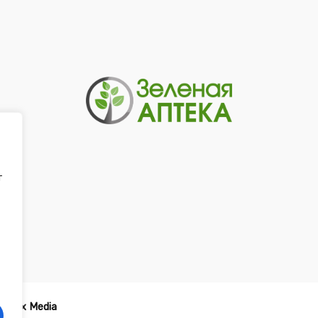
т
-
Tirex Media