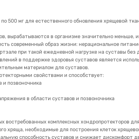
по 500 мг для естественного обновления хрящевой ткан
ов, вырабатываются в организме значительно меньше, и
честь современный образ жизни: нерациональное питани
ртзале при такой ежедневной нагрузке на суставы без
влений в поддержке здоровья суставов является испол
ительным материалом для суставов.
отекторными свойствами и способствует:
в и позвоночника
пряжения в области суставов и позвоночника
мых востребованных комплексных хондропротекторов дл
го хряща, необходимые для построения клеток хрящевой
льную способность суставов и снижает дискомфорт д