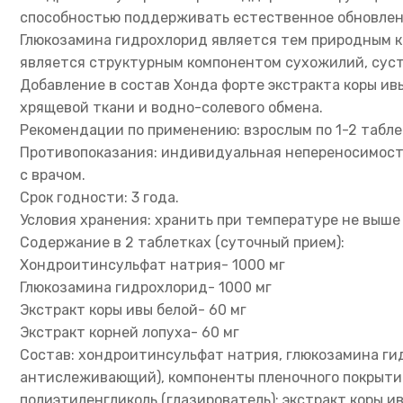
способностью поддерживать естественное обновлени
Глюкозамина гидрохлорид является тем природным к
является структурным компонентом сухожилий, суст
Добавление в состав Хонда форте экстракта коры и
хрящевой ткани и водно-солевого обмена.
Рекомендации по применению: взрослым по 1-2 табле
Противопоказания: индивидуальная непереносимость
с врачом.
Срок годности: 3 года.
Условия хранения: хранить при температуре не выше
Содержание в 2 таблетках (суточный прием):
Хондроитинсульфат натрия- 1000 мг
Глюкозамина гидрохлорид- 1000 мг
Экстракт коры ивы белой- 60 мг
Экстракт корней лопуха- 60 мг
Состав: хондроитинсульфат натрия, глюкозамина ги
антислеживающий), компоненты пленочного покрытия 
полиэтиленгликоль (глазирователь); экстракт коры и