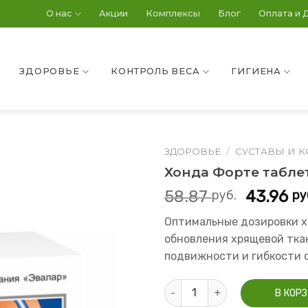
О нас
Акции
Комплексы
Блог
Оплата и 
ЗДОРОВЬЕ
КОНТРОЛЬ ВЕСА
ГИГИЕНА
ЗДОРОВЬЕ
/
СУСТАВЫ И К
Хонда Форте таблет
58.87
43.96
руб.
ру
Оптимальные дозировки х
обновления хрящевой тка
подвижности и гибкости 
Количество Хонда Форте табл
В КОР