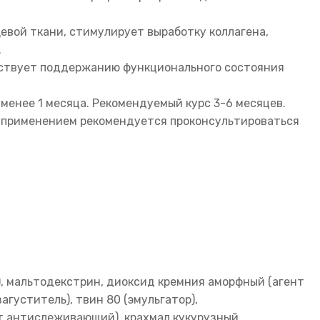
евой ткани, стимулирует выработку коллагена,
.
обствует поддержанию функционального состояния
менее 1 месяца. Рекомендуемый курс 3-6 месяцев.
д применением рекомендуется проконсультироваться
, мальтодекстрин, диоксид кремния аморфный (агент
густитель), твин 80 (эмульгатор),
ент антислеживающий), крахмал кукурузный,