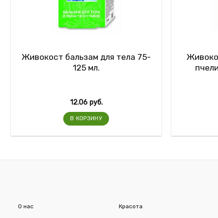
Живокост бальзам для тела 75-
Живокос
125 мл.
пчели
12.06
руб.
В КОРЗИНУ
О нас
Красота