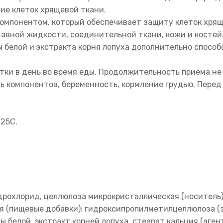
е клеток хрящевой ткани.
омпонентом, который обеспечивает защиту клеток хрящ
авной жидкости, соединительной ткани, кожи и костей
вы белой и экстракта корня лопуха дополнительно спос
тки в день во время еды. Продолжительность приема не 
 компонентов, беременность, кормление грудью. Пере
 25С.
дрохлорид, целлюлоза микрокристаллическая (носитель)
(пищевые добавки): гидроксипропилметилцеллюлоза (за
вы белой, экстракт корней лопуха, стеарат кальция (аг