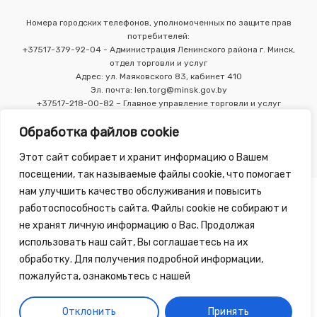
Номера городских телефонов, уполномоченных по защите прав
потребителей:
+37517-379-92-04 - Администрация Ленинского района г. Минск,
отдел торговли и услуг
Адрес: ул. Маяковского 83, кабинет 410
Эл. почта: len.torg@minsk.gov.by
+37517-218-00-82 – Главное управление торговли и услуг
Мингорисполкома
Обработка файлов cookie
Этот сайт собирает и хранит информацию о Вашем
посещении, так называемые файлы cookie, что помогает
нам улучшить качество обслуживания и повысить
работоспособность сайта. Файлы cookie не собирают и
не хранят личную информацию о Вас. Продолжая
использовать наш сайт, Вы соглашаетесь на их
Copyright 2010 - 2026 ©
Зелёная Аптека
, разработка сайта
обработку. Для получения подробной информации,
-
Tirex Media
пожалуйста, ознакомьтесь с нашей
Публичный договор
Обработка персональных данных
Отклонить
Принять