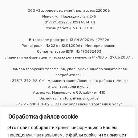
ООО «Здоровое решение», юр. адрес: 220006,
Минск, ул. Надеждинская, 2-5
(017) 2150222, 7822 (А1, МТС)
Режим работы: 9.00 - 17.00
В торговом реестре с 13.04.2020 № 479296
Регистрация № 22 от 12.01.2006 г., Мингорисполком.
Свидетельство (ЕГР) № 190682403
Лицензия на фармацевтическую деятельность Ф-788 от 29.06.2007 г.
Номера городских телефонов, уполномоченных по защите прав
потребителей:
+37517-379-92-04 - Администрация Ленинского района г. Минск,
отдел торговли и услуг
Адрес: ул. Маяковского 83, кабинет 410
Эл. почта: len.torg@minsk.gov.by
+37517-218-00-82 – Главное управление торговли и услуг
Мингорисполкома
Обработка файлов cookie
Этот сайт собирает и хранит информацию о Вашем
посещении, так называемые файлы cookie, что помогает