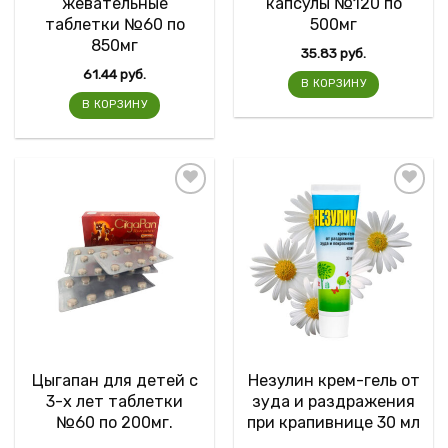
жевательные
капсулы №120 по
таблетки №60 по
500мг
850мг
35.83
руб.
61.44
руб.
В КОРЗИНУ
В КОРЗИНУ
Цыгапан для детей с
Незулин крем-гель от
3-х лет таблетки
зуда и раздражения
№60 по 200мг.
при крапивнице 30 мл