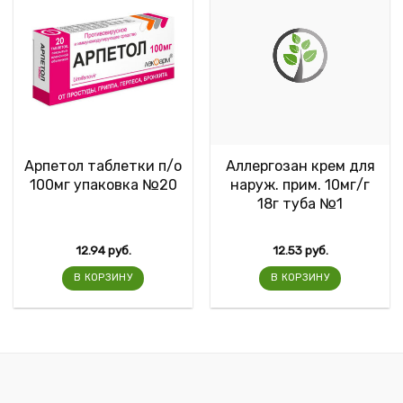
Арпетол таблетки п/о
Аллергозан крем для
100мг упаковка №20
наруж. прим. 10мг/г
18г туба №1
12.94
руб.
12.53
руб.
В КОРЗИНУ
В КОРЗИНУ