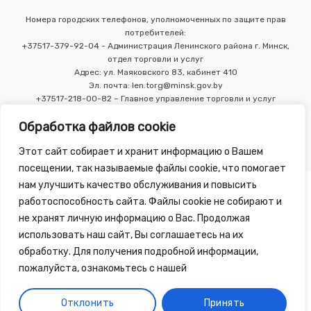
Номера городских телефонов, уполномоченных по защите прав
потребителей:
+37517-379-92-04 - Администрация Ленинского района г. Минск,
отдел торговли и услуг
Адрес: ул. Маяковского 83, кабинет 410
Эл. почта: len.torg@minsk.gov.by
+37517-218-00-82 – Главное управление торговли и услуг
Мингорисполкома
Обработка файлов cookie
Этот сайт собирает и хранит информацию о Вашем
посещении, так называемые файлы cookie, что помогает
нам улучшить качество обслуживания и повысить
работоспособность сайта. Файлы cookie не собирают и
не хранят личную информацию о Вас. Продолжая
использовать наш сайт, Вы соглашаетесь на их
Copyright 2010 - 2026 ©
Зелёная Аптека
, разработка сайта
обработку. Для получения подробной информации,
-
Tirex Media
пожалуйста, ознакомьтесь с нашей
Публичный договор
Обработка персональных данных
Отклонить
Принять