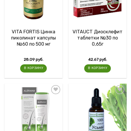
VITA FORTIS Цинка
VITAUCT Диосклефит
пиколинат капсулы
таблетки №30 по
№60 по 500 мг
0,65г
28.09
руб.
42.67
руб.
В КОРЗИНУ
В КОРЗИНУ