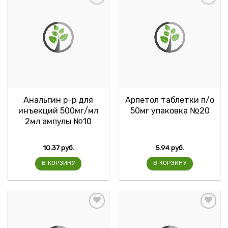
Анальгин р-р для
Арпетол таблетки п/о
инъекций 500мг/мл
50мг упаковка №20
2мл ампулы №10
10.37
руб.
5.94
руб.
В КОРЗИНУ
В КОРЗИНУ