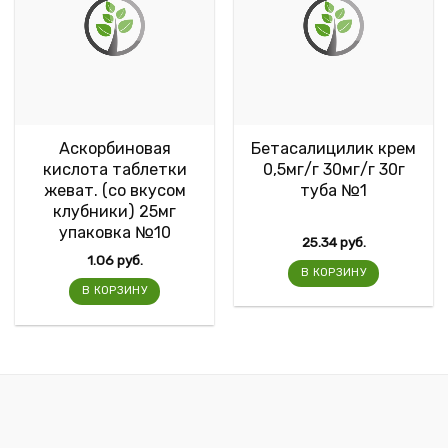
Аскорбиновая
Бетасалицилик крем
кислота таблетки
0,5мг/г 30мг/г 30г
жеват. (со вкусом
туба №1
клубники) 25мг
упаковка №10
25.34
руб.
1.06
руб.
В КОРЗИНУ
В КОРЗИНУ