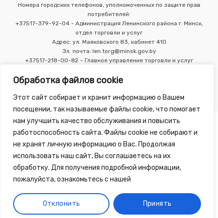
Номера городских телефонов, уполномоченных по защите прав
потребителей:
+37517-379-92-04 - Администрация Ленинского района г. Минск,
отдел торговли и услуг
Адрес: ул. Маяковского 83, кабинет 410
Эл. почта: len.torg@minsk.gov.by
+37517-218-00-82 – Главное управление торговли и услуг
Мингорисполкома
Обработка файлов cookie
Этот сайт собирает и хранит информацию о Вашем
посещении, так называемые файлы cookie, что помогает
нам улучшить качество обслуживания и повысить
работоспособность сайта. Файлы cookie не собирают и
не хранят личную информацию о Вас. Продолжая
использовать наш сайт, Вы соглашаетесь на их
Copyright 2010 - 2026 ©
Зелёная Аптека
, разработка сайта
обработку. Для получения подробной информации,
-
Tirex Media
пожалуйста, ознакомьтесь с нашей
Публичный договор
Обработка персональных данных
Отклонить
Принять
Обработка файлов cookie