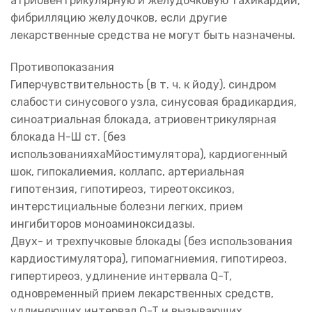
атриовентрикулярную и желудочковую тахикардии,
фибрилляцию желудочков, если другие
лекарственные средства не могут быть назначены.
Противопоказания
Гиперчувствительность (в т. ч. к йоду), синдром
слабости синусового узла, синусовая брадикардия,
синоатриальная блокада, атриовентрикулярная
блокада Н-Ш ст. (без
использованияхаМйостимулятора), кардиогенный
шок, гипокалиемия, коллапс, артериальная
гипотензия, гипотиреоз, тиреотоксикоз,
интерстициальные болезни легких, прием
ингибиторов моноаминоксидазы.
Двух- и трехпучковые блокады (без использования
кардиостимулятора), гипомагниемия, гипотиреоз,
гипертиреоз, удлинение интервала Q-T,
одновременный прием лекарственных средств,
удлиняющих интервал Q-T и вызывающих