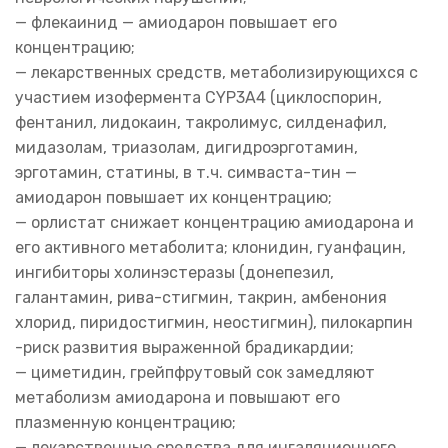
— флекаинид — амиодарон повышает его
концентрацию;
— лекарственных средств, метаболизирующихся с
участием изофермента CYP3A4 (циклоспорин,
фентанил, лидокаин, такролимус, силденафил,
мидазолам, триазолам, дигидроэрготамин,
эрготамин, статины, в т.ч. симваста-тин —
амиодарон повышает их концентрацию;
— орлистат снижает концентрацию амиодарона и
его активного метаболита; клонидин, гуанфацин,
ингибиторы холинэстеразы (донепезил,
галантамин, рива-стигмин, такрин, амбенония
хлорид, пиридостигмин, неостигмин), пилокарпин
-риск развития выраженной брадикардии;
— циметидин, грейпфрутовый сок замедляют
метаболизм амиодарона и повышают его
плазменную концентрацию;
— лекарственные средства для ингаляционного