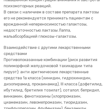
психомоторных реакций.
В связи с наличием в составе препарата лактозы
его не рекомендуется принимать пациентам с
врожденной непереносимостью галактозы,
недостаточностью лактазы Лаппа,
мальабсорбацией глюкозы-галактозы.
Взаимодействие с другими лекарственными
средствами
Противопоказанные комбинации (риск развития
полиморфной желудочковой тахикардии типа
пируэт): анти аритмические лекарственные
средства 1а класса (хинидин, гидрохинидин,
дизопирамид, прокаинамид), III класса (дофетилид,
ибутилид, бретилия тозилат), соталол; бепридил,
винкамин, фенотиазины (хлорпромазин,
циамемазин, левомепромазин, тиоридазин,
трифлуоперазин, флуфеназин), бензамиды