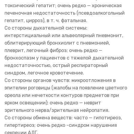
токсический гепатит; очень редко — хроническая
печеночная недостаточность (псевдоалкогольный
гепатит, цирроз), в т. ч. фатальная.
Со стороны дыхательной системы:
интерстициальный или альвеолярный пневмонит,
облитерирующий бронхиолит с пневмонией,
плеврит, легочный фиброз; очень редко —
бронхоспазм у пациентов с тяжелой дыхательной
недостаточностью, острый респираторный
синдром, легочное кровотечение.
Со стороны органов чувств: микроотложения в
эпителии роговицы (жалобы на появление цветного
ореола или нечеткости контуров предметов при
ярком освещении); очень редко — неврит
зрительного нерва/зрительная нейропатия.
Со стороны обмена веществ: часто — гипотиреоз,
гипертиреоз; очень редко -синдром нарушения
секреции АДГ.