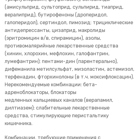
(амисульприд, сультоприд, сульпирид, тиаприд,
вералиприд), бутирофеноны (дроперидол,
галоперидол), сертиндол, пимозид; трициклические
антидепрессанты, цизаприд, макролиды
(эритромицин в/в, спирамицин), азолы,
противомалярийные лекарственные средства
(хинин, хлорохин, мефлохин, галофантрин,
лумефантрин); пентами-дин (парентерально),
дифеманила метилсульфат, мизоластин, астемизол,
терфенадин, фторхинолоны (в т.ч. моксифлоксацин).
Нерекомендуемые комбинации: бета-
адреноблокаторы, блокаторы
медленных кальциевых каналов (верапамил,
дилтиазем); слабительные лекарственные
средства, стимулирующие перистальтику
кишечника.
Комбинации, требующие применения с