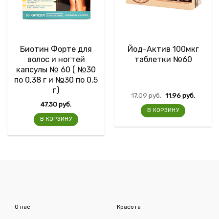
Биотин Форте для
Йод-Актив 100мкг
волос и ногтей
таблетки №60
капсулы № 60 ( №30
по 0,38 г и №30 по 0,5
г)
17.09
руб.
11.96
руб.
47.30
руб.
В КОРЗИНУ
В КОРЗИНУ
О нас
Красота