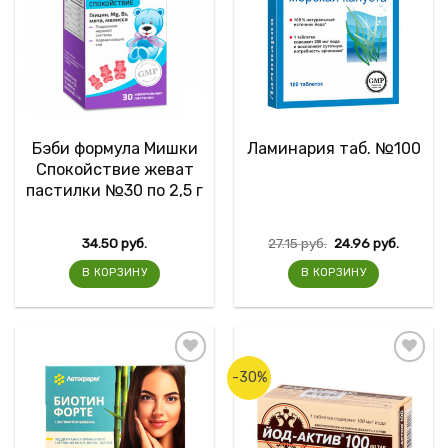
Бэби формула Мишки
Ламинария таб. №100
Спокойствие жеват
пастилки №30 по 2,5 г
34.50
руб.
27.15
руб.
24.96
руб.
В КОРЗИНУ
В КОРЗИНУ
-30%