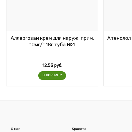
Аллергозан крем для наруж. прим.
Атенолол 
10мг/г 18г туба №1
12.53
руб.
В КОРЗИНУ
О нас
Красота