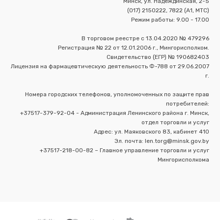
Минск, ул. Надеждинская, 2-5
(017) 2150222, 7822 (А1, МТС)
Режим работы: 9.00 - 17.00
В торговом реестре с 13.04.2020 № 479296
Регистрация № 22 от 12.01.2006 г., Мингорисполком.
Свидетельство (ЕГР) № 190682403
Лицензия на фармацевтическую деятельность Ф-788 от 29.06.2007
г.
Номера городских телефонов, уполномоченных по защите прав
потребителей:
+37517-379-92-04 - Администрация Ленинского района г. Минск,
отдел торговли и услуг
Адрес: ул. Маяковского 83, кабинет 410
Эл. почта: len.torg@minsk.gov.by
+37517-218-00-82 – Главное управление торговли и услуг
Мингорисполкома