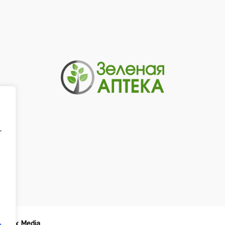
т
-
Tirex Media