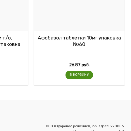
 п/о,
Афобазол таблетки 10мг упаковка
упаковка
№60
26.87
руб.
В КОРЗИНУ
ООО «Здоровое решение», юр. адрес: 220006,