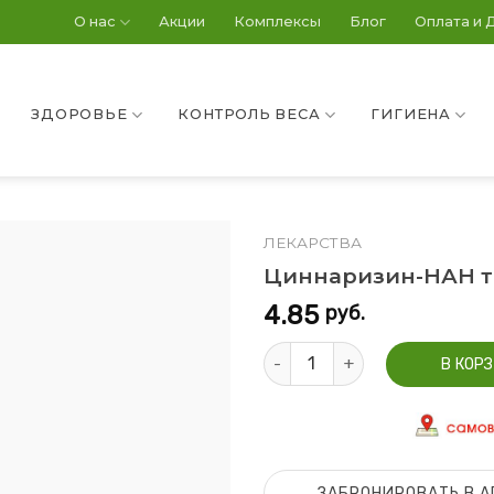
О нас
Акции
Комплексы
Блог
Оплата и 
ЗДОРОВЬЕ
КОНТРОЛЬ ВЕСА
ГИГИЕНА
ЛЕКАРСТВА
Циннаризин-НАН т
4.85
руб.
Количество Циннаризин-НАН 
В КОР
ЗАБРОНИРОВАТЬ В А