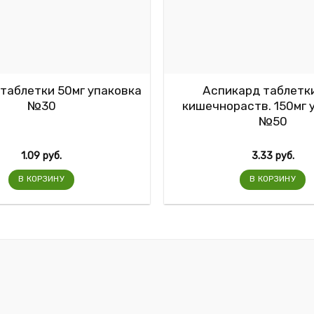
таблетки 50мг упаковка
Аспикард таблетки
№30
кишечнораств. 150мг 
№50
1.09
руб.
3.33
руб.
В КОРЗИНУ
В КОРЗИНУ