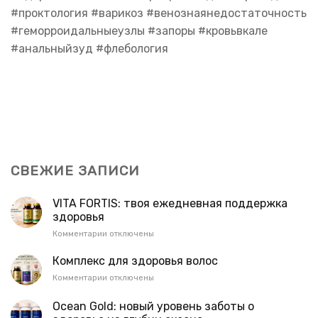
#проктология #варикоз #венознаянедостаточность
#геморроидальныеузлы #запоры #кровьвкале
#анальныйзуд #флебология
СВЕЖИЕ ЗАПИСИ
VITA FORTIS: твоя ежедневная поддержка
здоровья
к
Комментарии
отключены
записи
VITA
Комплекс для здоровья волос
FORTIS:
к
Комментарии
отключены
твоя
записи
ежедневная
Комплекс
Ocean Gold: новый уровень заботы о
поддержка
для
здоровья