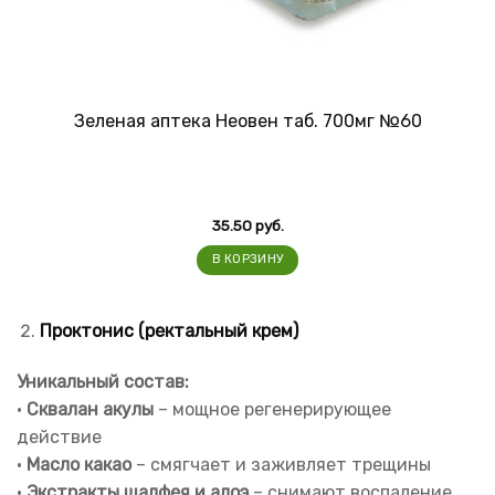
Зеленая аптека Неовен таб. 700мг №60
35.50
руб.
В КОРЗИНУ
Проктонис (ректальный крем)
Уникальный состав:
•
Сквалан акулы
– мощное регенерирующее
действие
•
Масло какао
– смягчает и заживляет трещины
•
Экстракты шалфея и алоэ
– снимают воспаление