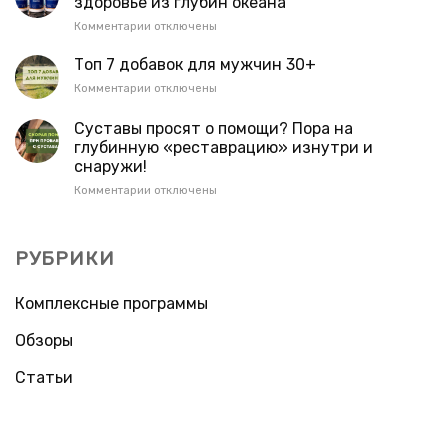
здоровье из глубин океана
здоровья
к
Комментарии
отключены
волос
записи
Ocean
Топ 7 добавок для мужчин 30+
Gold:
к
Комментарии
отключены
новый
записи
уровень
Топ
Суставы просят о помощи? Пора на
заботы
7
глубинную «реставрацию» изнутри и
о
добавок
здоровье
снаружи!
для
из
мужчин
к
Комментарии
отключены
глубин
30+
записи
океана
Суставы
просят
РУБРИКИ
о
помощи?
Пора
Комплексные программы
на
глубинную
Обзоры
«реставрацию»
изнутри
Статьи
и
снаружи!