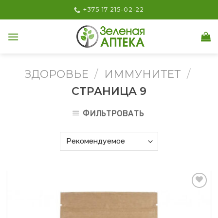
Skip
+375 17 215-02-22
to
content
ЗДОРОВЬЕ
/
ИММУНИТЕТ
/
СТРАНИЦА 9
ФИЛЬТРОВАТЬ