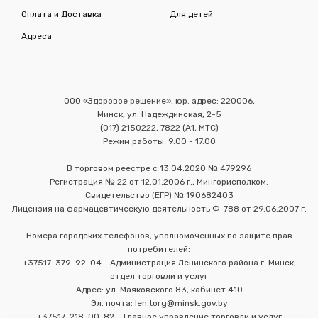
Оплата и Доставка
Для детей
Адреса
ООО «Здоровое решение», юр. адрес: 220006,
Минск, ул. Надеждинская, 2-5
(017) 2150222, 7822 (А1, МТС)
Режим работы: 9.00 - 17.00
В торговом реестре с 13.04.2020 № 479296
Регистрация № 22 от 12.01.2006 г., Мингорисполком.
Свидетельство (ЕГР) № 190682403
Лицензия на фармацевтическую деятельность Ф-788 от 29.06.2007 г.
Номера городских телефонов, уполномоченных по защите прав
потребителей:
+37517-379-92-04 - Администрация Ленинского района г. Минск,
отдел торговли и услуг
Адрес: ул. Маяковского 83, кабинет 410
Эл. почта: len.torg@minsk.gov.by
+37517-218-00-82 – Главное управление торговли и услуг