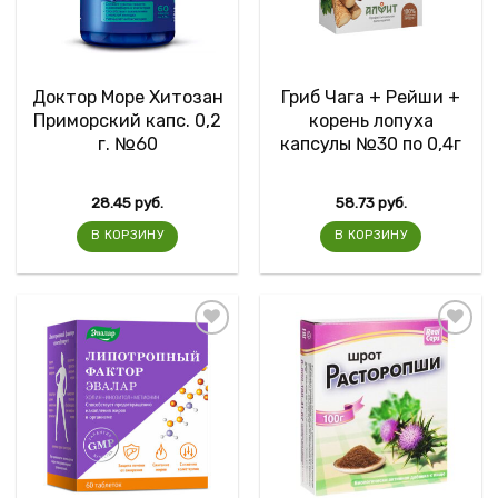
Доктор Море Хитозан
Гриб Чага + Рейши +
Приморский капс. 0,2
корень лопуха
г. №60
капсулы №30 по 0,4г
28.45
руб.
58.73
руб.
В КОРЗИНУ
В КОРЗИНУ