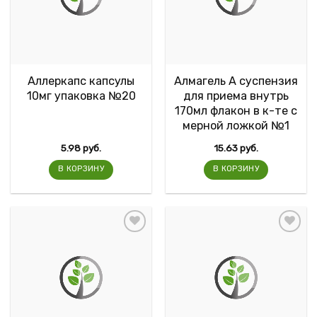
Аллеркапс капсулы
Алмагель А суспензия
10мг упаковка №20
для приема внутрь
170мл флакон в к-те с
мерной ложкой №1
5.98
руб.
15.63
руб.
В КОРЗИНУ
В КОРЗИНУ