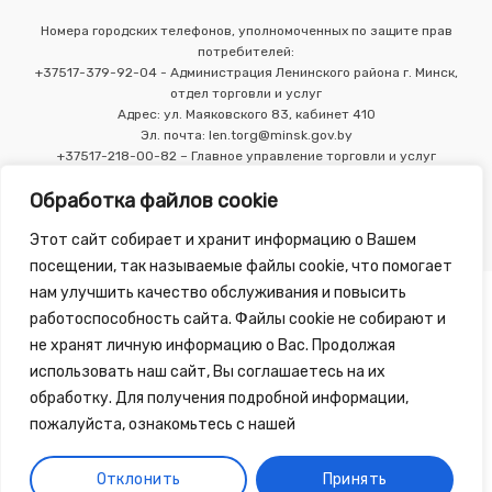
Номера городских телефонов, уполномоченных по защите прав
потребителей:
+37517-379-92-04 - Администрация Ленинского района г. Минск,
отдел торговли и услуг
Адрес: ул. Маяковского 83, кабинет 410
Эл. почта: len.torg@minsk.gov.by
+37517-218-00-82 – Главное управление торговли и услуг
Мингорисполкома
Обработка файлов cookie
Этот сайт собирает и хранит информацию о Вашем
посещении, так называемые файлы cookie, что помогает
нам улучшить качество обслуживания и повысить
работоспособность сайта. Файлы cookie не собирают и
не хранят личную информацию о Вас. Продолжая
использовать наш сайт, Вы соглашаетесь на их
Copyright 2010 - 2026 ©
Зелёная Аптека
, разработка сайта
обработку. Для получения подробной информации,
-
Tirex Media
пожалуйста, ознакомьтесь с нашей
Публичный договор
Обработка персональных данных
Отклонить
Принять