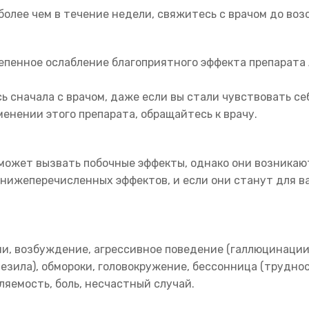
более чем в течение недели, свяжитесь с врачом до во
епенное ослабление благоприятного эффекта препарата 
 сначала с врачом, даже если вы стали чувствовать се
енении этого препарата, обращайтесь к врачу.
 может вызвать побочные эффекты, однако они возникают
з нижеперечисленных эффектов, и если они станут для 
ии, возбуждение, агрессивное поведение (галлюцинаци
зила), обмороки, головокружение, бессонница (труднос
ляемость, боль, несчастный случай.