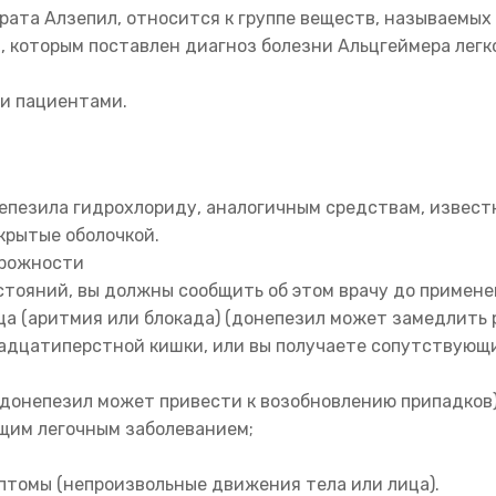
рата Алзепил, относится к группе веществ, называемы
, которым поставлен диагноз болезни Альцгеймера легк
и пациентами.
онепезила гидрохлориду, аналогичным средствам, извес
крытые оболочкой.
орожности
стояний, вы должны сообщить об этом врачу до примене
ца (аритмия или блокада) (донепезил может замедлить 
надцатиперстной кишки, или вы получаете сопутствующ
(донепезил может привести к возобновлению припадков)
ущим легочным заболеванием;
птомы (непроизвольные движения тела или лица).