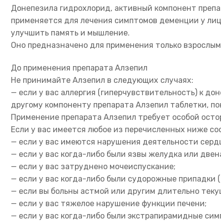
Донепезила гидрохлорид, активный компонент препа
применяется для лечения симптомов деменции у лиц
улучшить память и мышление.
Оно предназначено для применения только взрослым
До применения препарата Алзепил
Не принимайте Алзепил в следующих случаях:
— если у вас аллергия (гиперчувствительность) к д
другому компоненту препарата Алзепил таблетки, по
Применение препарата Алзепил требует особой ост
Если у вас имеется любое из перечисленных ниже со
— если у вас имеются нарушения деятельности серд
— если у вас когда-либо были язвы желудка или две
— если у вас затруднено мочеиспускание;
— если у вас когда-либо были судорожные припадки 
— если вы больны астмой или другим длительно тек
— если у вас тяжелое нарушение функции печени;
— если у вас когда-либо были экстрапирамидные сим