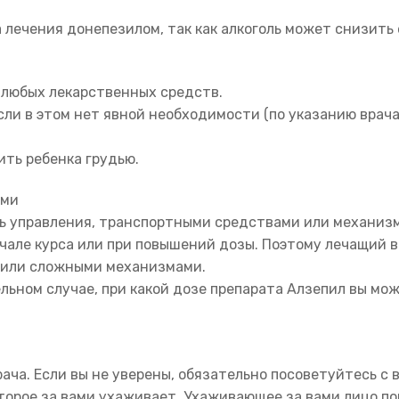
 лечения донепезилом, так как алкоголь может снизить
 любых лекарственных средств.
ли в этом нет явной необходимости (по указанию врача)
ть ребенка грудью.
ами
ь управления, транспортными средствами или механизм
ачале курса или при повышений дозы. Поэтому лечащий 
 или сложными механизмами.
льном случае, при какой дозе препарата Алзепил вы м
ача. Если вы не уверены, обязательно посоветуйтесь с 
торое за вами ухаживает. Ухаживающее за вами лицо п