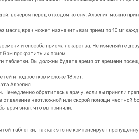
дой, вечером перед отходом ко сну. Алзепил можно прин
ерез месяц врач может назначить вам прием по 10 мг ка
ремени и способа приема лекарства. Не изменяйте дозу
т Вам прекратить их прием.
ти таблетки. Вы должны будете время от времени посещ
етей и подростков моложе 18 лет.
рата Алзепил
и. Немедленно обратитесь к врачу, если вы приняли пре
 в отделение неотложной или скорой помощи местной б
бы врач знал, что вы приняли.
ой таблетки, так как это не компенсирует пропущенную