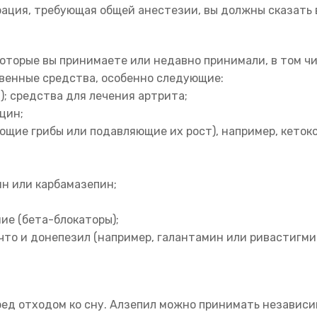
рация, требующая общей анестезии, вы должны сказать 
оторые вы принимаете или недавно принимали, в том чи
твенные средства, особенно следующие:
); средства для лечения артрита;
цин;
щие грибы или подавляющие их рост), например, кетоко
н или карбамазепин;
ие (бета-блокаторы);
что и донепезил (например, галантамин или ривастигмин
ед отходом ко сну. Алзепил можно принимать независим