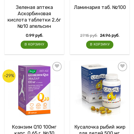
Зеленая аптека
Ламинария таб. №100
Аскорбиновая
кислота таблетки 2,6г
№10 апельсин
0.99
руб.
27.15
руб.
24.96
руб.
В КОРЗИНУ
В КОРЗИНУ
-29%
Коэнзим Q10 100мг
Кусалочка рыбий жир
капс. 0,65 г. №30
для детей 500 мг.